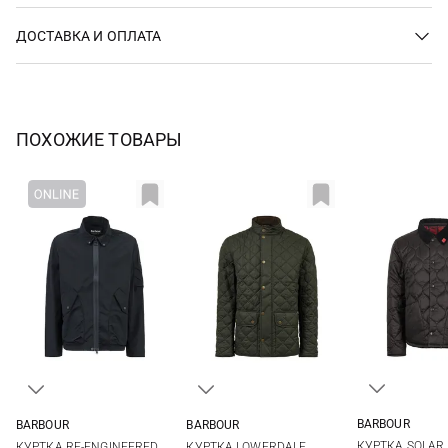
ДОСТАВКА И ОПЛАТА
ПОХОЖИЕ ТОВАРЫ
BARBOUR
BARBOUR
BARBOUR
S
M
M
L
XL
XXL
M
L
XL
XXL
КУРТКА SOLAR 
КУРТКА RE-ENGINEERED
КУРТКА LOWERDALE