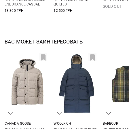
XXL
ENDURANCE CASUAL
QUILTED
SOLD OUT
13 300 ГРН
12 500 ГРН
ВАС МОЖЕТ ЗАИНТЕРЕСОВАТЬ
CANADA GOOSE
WOOLRICH
BARBOUR
M
L
XL
XXL
M
L
XL
XXL
M
L