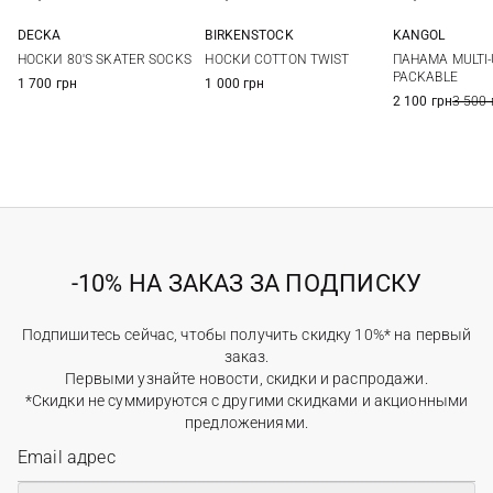
DECKA
BIRKENSTOCK
KANGOL
2
36-38
39-41
One si
НОСКИ 80'S SKATER SOCKS
НОСКИ COTTON TWIST
ПАНАМА MULTI-
PACKABLE
1 700 грн
1 000 грн
2 100 грн
3 500 
-10% НА ЗАКАЗ ЗА ПОДПИСКУ
Подпишитесь сейчас, чтобы получить скидку 10%* на первый
заказ.
Первыми узнайте новости, скидки и распродажи.
*Скидки не суммируются с другими скидками и акционными
предложениями.