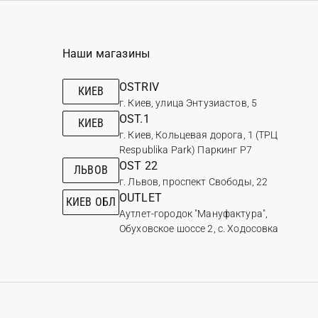
Наши магазины
OSTRIV
КИЕВ
г. Киев, улица Энтузиастов, 5
OST.1
КИЕВ
г. Киев, Кольцевая дорога, 1 (ТРЦ
Respublika Park) Паркинг Р7
OST 22
ЛЬВОВ
г. Львов, проспект Свободы, 22
OUTLET
КИЕВ ОБЛ
Аутлет-городок "Мануфактура",
Обуховское шоссе 2, с. Ходосовка