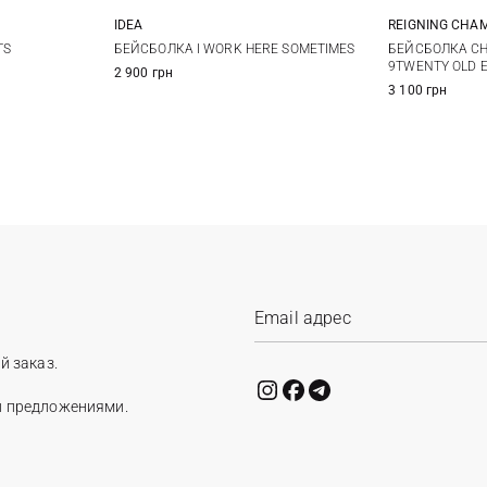
REIGNING CHA
IDEA
One size
БЕЙСБОЛКА CH
TS
БЕЙСБОЛКА I WORK HERE SOMETIMES
9TWENTY OLD 
2 900 грн
3 100 грн
й заказ.
и предложениями.