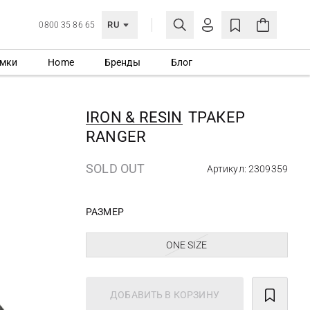
RU
0800 35 86 65
мки
Home
Бренды
Блог
ЛИЧНЫЙ КАБИНЕТ
ВОЙТИ
IRON & RESIN
ТРАКЕР
Еще не зарегистрированы?
RANGER
СОЗДАТЬ УЧЕТНУЮ ЗАПИСЬ
SOLD OUT
Артикул: 2309359
РАЗМЕР
ONE SIZE
ДОБАВИТЬ В КОРЗИНУ