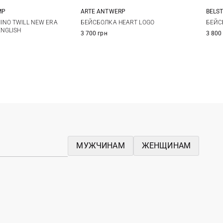
MP
ARTE ANTWERP
BELS
One size
One size
INO TWILL NEW ERA
БЕЙСБОЛКА HEART LOGO
БЕЙС
ENGLISH
3 700 грн
3 800
МУЖЧИНАМ
ЖЕНЩИНАМ