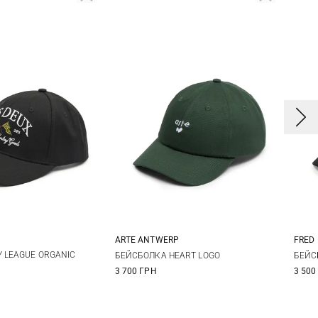
ARTE ANTWERP
FRED
One size
One size
Y LEAGUE ORGANIC
БЕЙСБОЛКА HEART LOGO
БЕЙС
3 700 ГРН
3 500