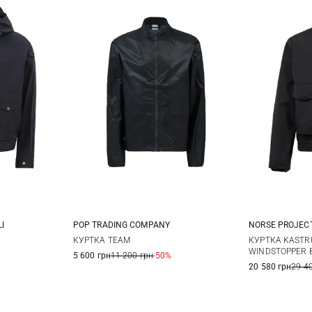
I
POP TRADING COMPANY
NORSE PROJEC
42
44
M
L
XL
M
КУРТКА TEAM
КУРТКА KASTR
WINDSTOPPER 
5 600 грн
11 200 грн
-50%
20 580 грн
29 4