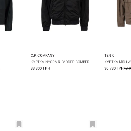
C.P. COMPANY
TEN C
XL
M
L
XL
XXL
50
5
КУРТКА NYCRA-R PADDED BOMBER
КУРТКА MID LA
%
33 300 ГРН
30 730 ГРН
43 