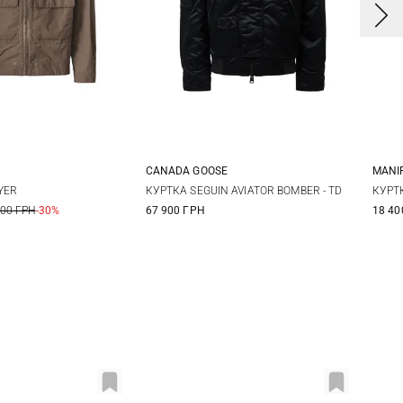
CANADA GOOSE
MANI
2
54
M
L
XL
3
YER
КУРТКА SEGUIN AVIATOR BOMBER - TD
КУРТ
900 ГРН
-30%
67 900 ГРН
18 40
4