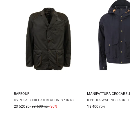
BARBOUR
MANIFATTURA CECCARELL
S
M
L
XL
38
40
КУРТКА ВОЩЕНАЯ BEACON SPORTS
КУРТКА WADING JACKET
23 520 грн
33 600 грн
-30%
18 400 грн
XXL
46