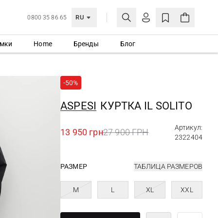
RU
0800 35 86 65
мки
Home
Бренды
Блог
ЛИЧНЫЙ КАБИНЕТ
ВОЙТИ
-50%
Еще не зарегистрированы?
СОЗДАТЬ УЧЕТНУЮ ЗАПИСЬ
ASPESI
КУРТКА IL SOLITO
Артикул:
13 950 грн
27 900 ГРН
2322404
РАЗМЕР
ТАБЛИЦА РАЗМЕРОВ
M
L
XL
XXL