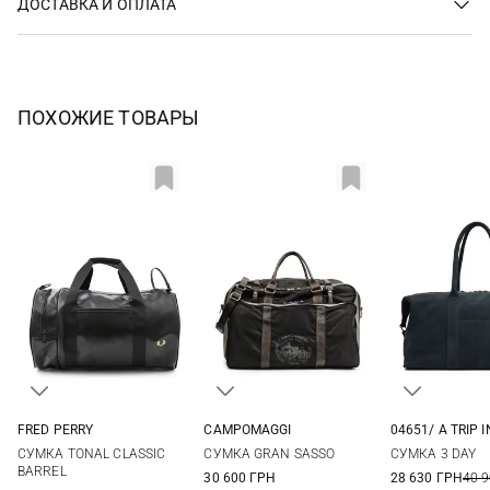
ДОСТАВКА И ОПЛАТА
ПОХОЖИЕ ТОВАРЫ
FRED PERRY
CAMPOMAGGI
04651/ A TRIP I
One Size
One Size
One Si
СУМКА TONAL CLASSIC
СУМКА GRAN SASSO
СУМКА 3 DAY
BARREL
30 600 ГРН
28 630 ГРН
40 