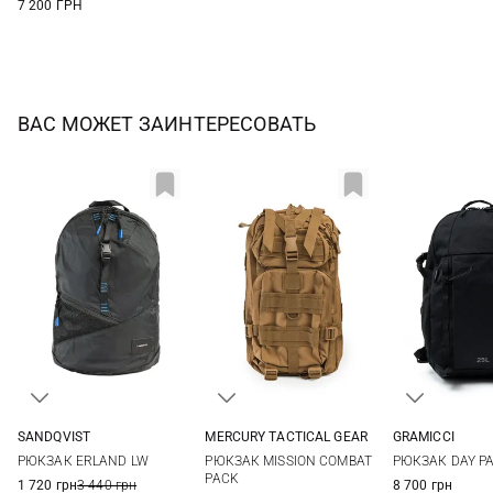
7 200 ГРН
ВАС МОЖЕТ ЗАИНТЕРЕСОВАТЬ
SANDQVIST
MERCURY TACTICAL GEAR
GRAMICCI
28X42X14СМ
29Л
One Si
РЮКЗАК ERLAND LW
РЮКЗАК MISSION COMBAT
РЮКЗАК DAY PA
PACK
1 720 грн
3 440 грн
8 700 грн