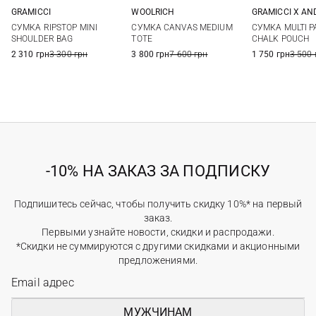
GRAMICCI
WOOLRICH
GRAMICCI X A
One Size
One Size
One Si
СУМКА RIPSTOP MINI
СУМКА CANVAS MEDIUM
СУМКА MULTI 
SHOULDER BAG
TOTE
CHALK POUCH
2 310 грн
3 300 грн
3 800 грн
7 600 грн
1 750 грн
3 500 
-10% НА ЗАКАЗ ЗА ПОДПИСКУ
Подпишитесь сейчас, чтобы получить скидку 10%* на первый
заказ.
Первыми узнайте новости, скидки и распродажи.
*Скидки не суммируются с другими скидками и акционными
предложениями.
МУЖЧИНАМ