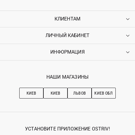
КЛИЕНТАМ
ЛИЧНЫЙ КАБИНЕТ
Контакты
Доставка
Оплата
ИНФОРМАЦИЯ
Войти
Возврат
Регистрация
Гарантия
Мои заказы
Программа лояльности
Вакансии
Избранное
Наши магазини
НАШИ МАГАЗИНЫ
Ostriv Club+
Про OSTRIV
Подписка на новости
Рекомендации по уходу
КИЕВ
КИЕВ
ЛЬВОВ
КИЕВ ОБЛ
УСТАНОВИТЕ ПРИЛОЖЕНИЕ OSTRIV!