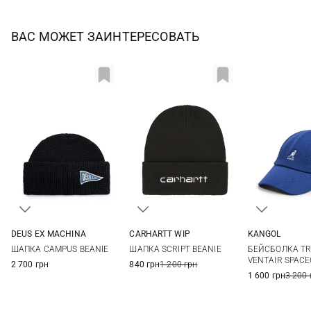
ВАС МОЖЕТ ЗАИНТЕРЕСОВАТЬ
DEUS EX MACHINА
CARHARTT WIP
KANGOL
One size
One size
L
ШАПКА CAMPUS BEANIE
ШАПКА SCRIPT BEANIE
БЕЙСБОЛКА TR
VENTAIR SPAC
2 700 грн
840 грн
1 200 грн
1 600 грн
3 200 