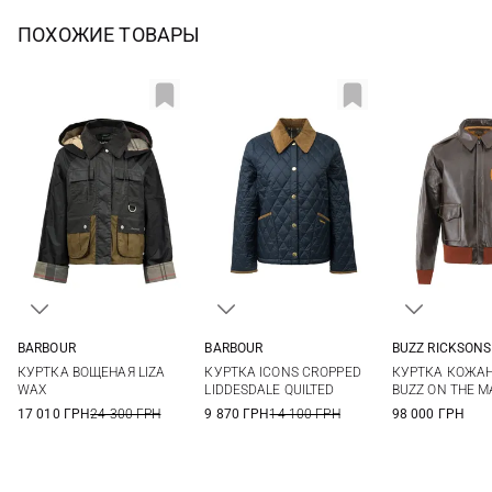
ПОХОЖИЕ ТОВАРЫ
BARBOUR
BARBOUR
BUZZ RICKSONS
8
10
12
8
10
12
14
40
42
КУРТКА ВОЩЕНАЯ LIZA
КУРТКА ICONS CROPPED
КУРТКА КОЖАН
16
WAX
LIDDESDALE QUILTED
BUZZ ON THE M
17 010 ГРН
24 300 ГРН
9 870 ГРН
14 100 ГРН
98 000 ГРН