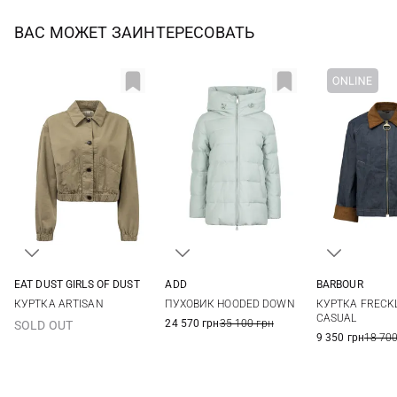
ВАС МОЖЕТ ЗАИНТЕРЕСОВАТЬ
EAT DUST GIRLS OF DUST
ADD
BARBOUR
XXS
XS
S
M
38
40
42
46
6
8
КУРТКА ARTISAN
ПУХОВИК HOODED DOWN
КУРТКА FRECK
14
CASUAL
24 570 грн
35 100 грн
SOLD OUT
9 350 грн
18 700