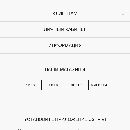
КЛИЕНТАМ
ЛИЧНЫЙ КАБИНЕТ
Контакты
Доставка
Оплата
ИНФОРМАЦИЯ
Войти
Возврат
Регистрация
Гарантия
Мои заказы
Программа лояльности
Вакансии
Избранное
Наши магазини
НАШИ МАГАЗИНЫ
Ostriv Club+
Про OSTRIV
Подписка на новости
Рекомендации по уходу
КИЕВ
КИЕВ
ЛЬВОВ
КИЕВ ОБЛ
УСТАНОВИТЕ ПРИЛОЖЕНИЕ OSTRIV!