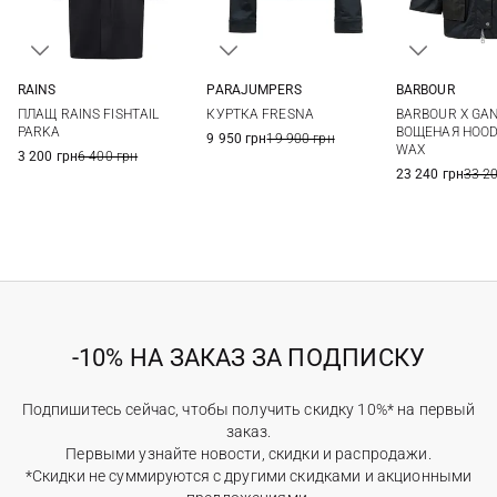
RAINS
PARAJUMPERS
BARBOUR
XS
S
M
L
XS
S
M
6
8
ПЛАЩ RAINS FISHTAIL
КУРТКА FRESNA
BARBOUR X GA
XL
PARKA
ВОЩЕНАЯ HOOD
9 950 грн
19 900 грн
WAX
3 200 грн
6 400 грн
23 240 грн
33 2
-10% НА ЗАКАЗ ЗА ПОДПИСКУ
Подпишитесь сейчас, чтобы получить скидку 10%* на первый
заказ.
Первыми узнайте новости, скидки и распродажи.
*Скидки не суммируются с другими скидками и акционными