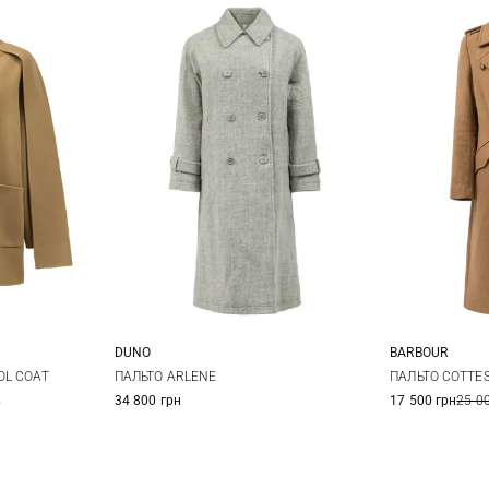
DUNO
BARBOUR
12
38
40
42
8
1
OL COAT
ПАЛЬТО ARLENE
ПАЛЬТО COTTE
%
34 800 грн
17 500 грн
25 0