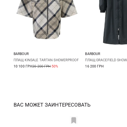
BARBOUR
BARBOUR
S
M
8
10
ПЛАЩ KINSALE TARTAN SHOWERPROOF
ПЛАЩ GRACEFIELD SHO
10 100 ГРН
20 200 ГРН
-50%
16 200 ГРН
ВАС МОЖЕТ ЗАИНТЕРЕСОВАТЬ