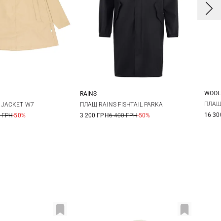
WOOL
RAINS
X
S
M
L
XS
S
M
L
ПЛАЩ
 JACKET W7
ПЛАЩ RAINS FISHTAIL PARKA
16 30
 ГРН
-50%
3 200 ГРН
6 400 ГРН
-50%
XL