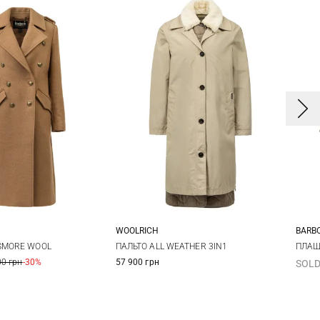
WOOLRICH
BARB
0
12
14
S
M
L
XL
8
SMORE WOOL
ПАЛЬТО ALL WEATHER 3IN1
ПЛАЩ
00 грн
-30%
57 900 грн
SOLD