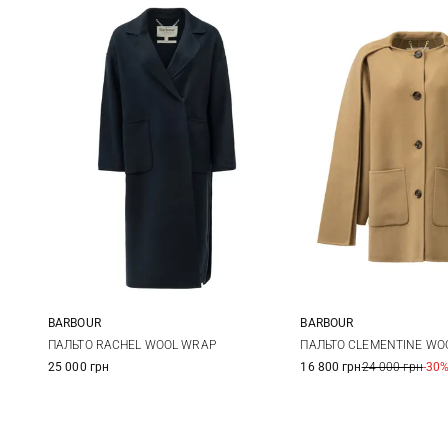
BARBOUR
BARBOUR
8
10
12
14
8
10
ПАЛЬТО RACHEL WOOL WRAP
ПАЛЬТО CLEMENTINE WO
25 000 грн
16 800 грн
24 000 грн
-30
16