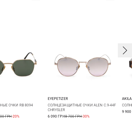
AKILA
EYEPETIZER
One size
One size
ЫЕ ОЧКИ RB 8094
СОЛН
СОЛНЦЕЗАЩИТНЫЕ ОЧКИ ALEN C.9-44F
CHRYSLER
9 900
800 ГРН
-20%
6 090 ГРН
8 700 ГРН
-30%