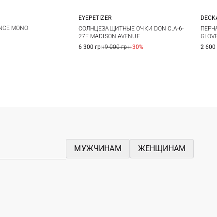
EYEPETIZER
DECK
M
L
One size
1
NCE MONO
СОЛНЦЕЗАЩИТНЫЕ ОЧКИ DON C.A-6-
ПЕРЧ
27F MADISON AVENUE
GLOV
6 300 грн
9 000 грн
-30%
2 600
МУЖЧИНАМ
ЖЕНЩИНАМ