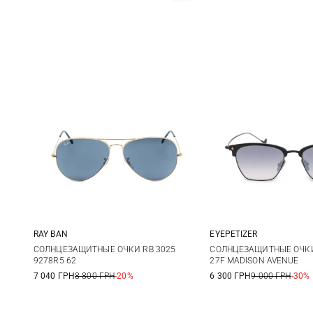
RAY BAN
EYEPETIZER
One size
One size
СОЛНЦЕЗАЩИТНЫЕ ОЧКИ RB 3025
СОЛНЦЕЗАЩИТНЫЕ ОЧКИ 
9278R5 62
27F MADISON AVENUE
7 040 ГРН
8 800 ГРН
-20%
6 300 ГРН
9 000 ГРН
-30%