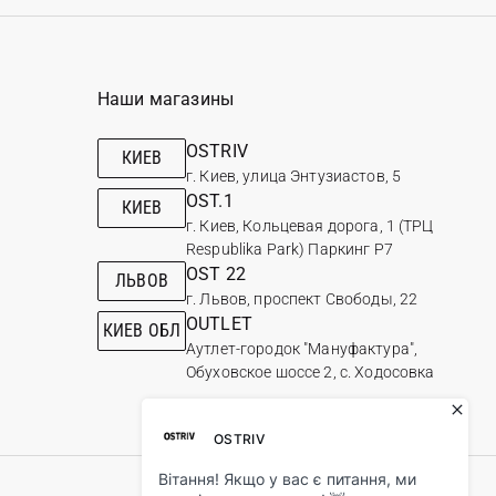
Наши магазины
OSTRIV
КИЕВ
г. Киев, улица Энтузиастов, 5
OST.1
КИЕВ
г. Киев, Кольцевая дорога, 1 (ТРЦ
Respublika Park) Паркинг Р7
OST 22
ЛЬВОВ
г. Львов, проспект Свободы, 22
OUTLET
КИЕВ ОБЛ
Аутлет-городок "Мануфактура",
Обуховское шоссе 2, с. Ходосовка