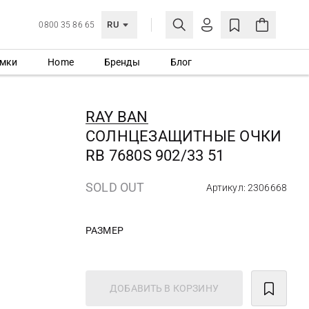
RU
0800 35 86 65
мки
Home
Бренды
Блог
ЛИЧНЫЙ КАБИНЕТ
ВОЙТИ
RAY BAN
Еще не зарегистрированы?
СОЛНЦЕЗАЩИТНЫЕ ОЧКИ
СОЗДАТЬ УЧЕТНУЮ ЗАПИСЬ
RB 7680S 902/33 51
SOLD OUT
Артикул: 2306668
РАЗМЕР
ДОБАВИТЬ В КОРЗИНУ