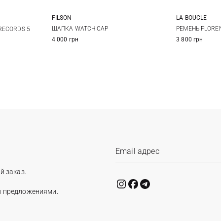
FILSON
LA BOUCLE
One size
S
ШАПКА WATCH CAP
РЕМЕНЬ FLORE
RECORDS 5
4 000 грн
3 800 грн
й заказ.
и предложениями.