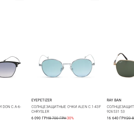
RAY BAN
EYEPETIZER
One size
СОЛНЦЕЗАЩИТН
DON C.A-6-
СОЛНЦЕЗАЩИТНЫЕ ОЧКИ ALEN C.1-43F
926531 53
CHRYSLER
16 640 ГРН
20 
6 090 ГРН
8 700 ГРН
-30%