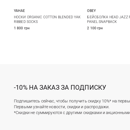
YAHAE
OBEY
M
L
One size
НОСКИ ORGANIC COTTON BLENDED YAK
БЕЙСБОЛКА HEAD JAZZ 
RIBBED SOCKS
PANEL SNAPBACK
1 800 грн
2 100 грн
-10% НА ЗАКАЗ ЗА ПОДПИСКУ
Подпишитесь сейчас, чтобы получить скидку 10%* на первы
Первыми узнайте новости, скидки и распродажи.
*Скидки не суммируются с другими скидками и акционным