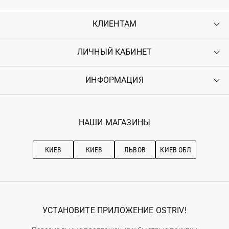
КЛИЕНТАМ
ЛИЧНЫЙ КАБИНЕТ
Контакты
Доставка
Оплата
ИНФОРМАЦИЯ
Войти
Возврат
Регистрация
Гарантия
Мои заказы
Программа лояльности
Вакансии
Избранное
Наши магазини
НАШИ МАГАЗИНЫ
Ostriv Club+
Про OSTRIV
Подписка на новости
Рекомендации по уходу
КИЕВ
КИЕВ
ЛЬВОВ
КИЕВ ОБЛ
УСТАНОВИТЕ ПРИЛОЖЕНИЕ OSTRIV!