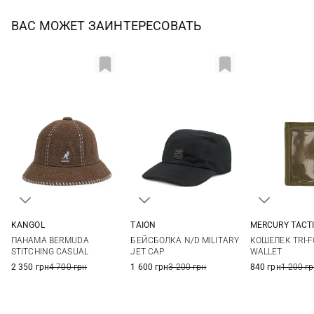
ВАС МОЖЕТ ЗАИНТЕРЕСОВАТЬ
KANGOL
TAION
MERCURY TACT
L
One size
One si
ПАНАМА BERMUDA
БЕЙСБОЛКА N/D MILITARY
КОШЕЛЕК TRI-F
STITCHING CASUAL
JET CAP
WALLET
2 350 грн
4 700 грн
1 600 грн
3 200 грн
840 грн
1 200 г