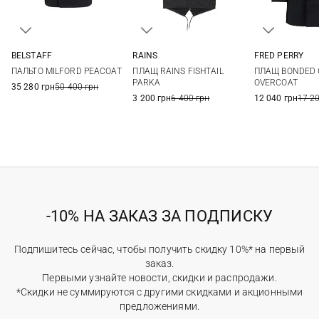
BELSTAFF
RAINS
FRED PERRY
48
50
52
54
XS
S
M
L
M
L
ПАЛЬТО MILFORD PEACOAT
ПЛАЩ RAINS FISHTAIL
ПЛАЩ BONDED
56
58
XL
PARKA
OVERCOAT
35 280 грн
50 400 грн
3 200 грн
6 400 грн
12 040 грн
17 2
-10% НА ЗАКАЗ ЗА ПОДПИСКУ
Подпишитесь сейчас, чтобы получить скидку 10%* на первый
заказ.
Первыми узнайте новости, скидки и распродажи.
*Скидки не суммируются с другими скидками и акционными
предложениями.