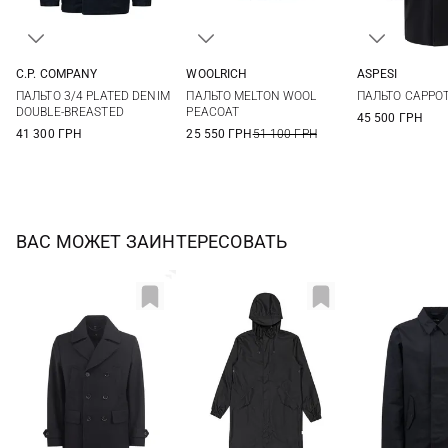
C.P. COMPANY
WOOLRICH
ASPESI
M
L
XL
S
M
L
XL
50
52
ПАЛЬТО 3/4 PLATED DENIM
ПАЛЬТО MELTON WOOL
ПАЛЬТО CAPPO
XXL
58
DOUBLE-BREASTED
PEACOAT
45 500 ГРН
41 300 ГРН
25 550 ГРН
51 100 ГРН
ВАС МОЖЕТ ЗАИНТЕРЕСОВАТЬ