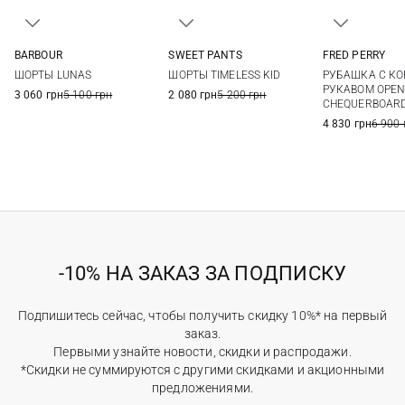
BARBOUR
SWEET PANTS
FRED PERRY
8
10
12
14
XS
S
M
6
8
ШОРТЫ LUNAS
ШОРТЫ TIMELESS KID
РУБАШКА С К
РУКАВОМ OPEN
3 060 грн
5 100 грн
2 080 грн
5 200 грн
CHEQUERBOAR
4 830 грн
6 900 
-10% НА ЗАКАЗ ЗА ПОДПИСКУ
Подпишитесь сейчас, чтобы получить скидку 10%* на первый
заказ.
Первыми узнайте новости, скидки и распродажи.
*Скидки не суммируются с другими скидками и акционными
предложениями.