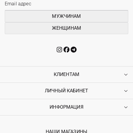
МУЖЧИНАМ
ЖЕНЩИНАМ
КЛИЕНТАМ
ЛИЧНЫЙ КАБИНЕТ
Контакты
Доставка
Оплата
ИНФОРМАЦИЯ
Войти
Возврат
Регистрация
Гарантия
Мои заказы
Программа лояльности
Вакансии
Избранное
Наши магазини
НАШИ МАГАЗИНЫ
Ostriv Club+