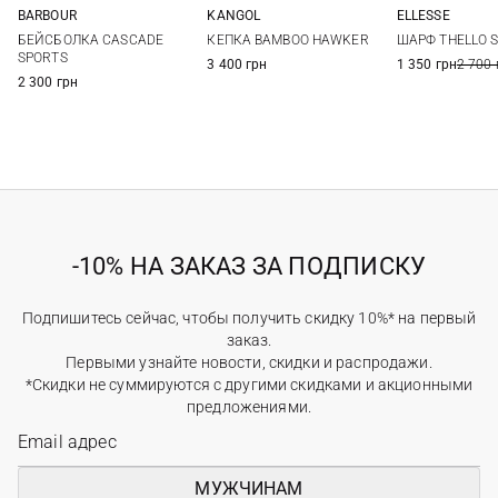
BARBOUR
KANGOL
ELLESSE
One size
M
L
XL
One si
БЕЙСБОЛКА CASCADE
КЕПКА BAMBOO HAWKER
ШАРФ THELLO 
SPORTS
3 400 грн
1 350 грн
2 700 
2 300 грн
-10% НА ЗАКАЗ ЗА ПОДПИСКУ
Подпишитесь сейчас, чтобы получить скидку 10%* на первый
заказ.
Первыми узнайте новости, скидки и распродажи.
*Скидки не суммируются с другими скидками и акционными
предложениями.
МУЖЧИНАМ