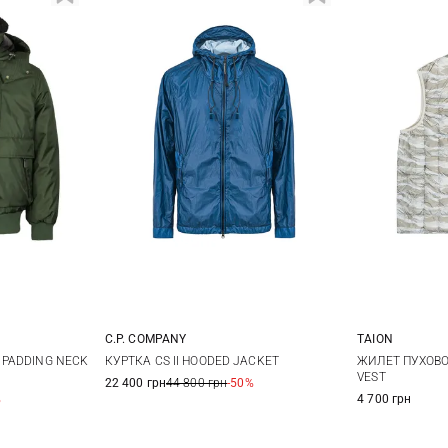
C.P. COMPANY
TAION
44
46
48
50
XS
PADDING NECK
КУРТКА CS II HOODED JACKET
ЖИЛЕТ ПУХОВО
VEST
22 400 грн
44 800 грн
-50%
52
54
56
XL
%
4 700 грн