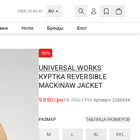
RU
0800 35 86 65
мки
Home
Бренды
Блог
ЛИЧНЫЙ КАБИНЕТ
ВОЙТИ
-50%
Еще не зарегистрированы?
СОЗДАТЬ УЧЕТНУЮ ЗАПИСЬ
UNIVERSAL WORKS
КУРТКА REVERSIBLE
MACKINAW JACKET
9 850 грн
19 700 ГРН
Артикул: 2266634
РАЗМЕР
ТАБЛИЦА РАЗМЕРОВ
M
L
XL
XXL