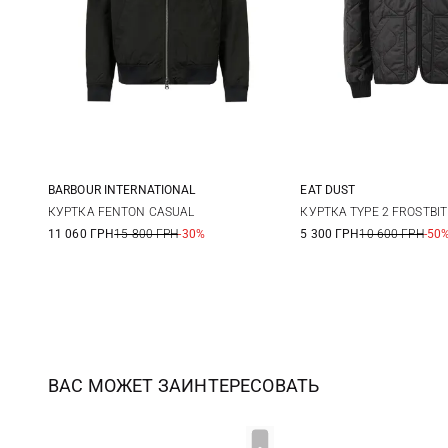
BARBOUR INTERNATIONAL
EAT DUST
M
L
XL
XXL
M
L
КУРТКА FENTON CASUAL
КУРТКА TYPE 2 FROSTBIT
11 060 ГРН
15 800 ГРН
-30%
5 300 ГРН
10 600 ГРН
-50
ВАС МОЖЕТ ЗАИНТЕРЕСОВАТЬ