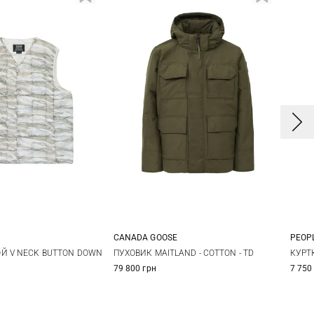
PEOPL
CANADA GOOSE
4
S
M
L
M
L
XL
XXL
КУРТ
Й V NECK BUTTON DOWN
ПУХОВИК MAITLAND - COTTON - TD
7 750
79 800 грн