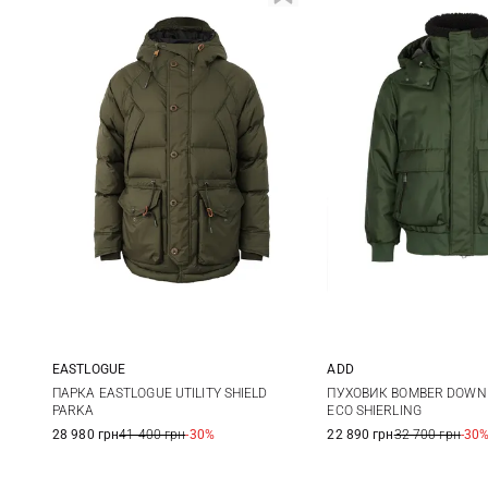
EASTLOGUE
ADD
S
M
L
XL
48
50
ПАРКА EASTLOGUE UTILITY SHIELD
ПУХОВИК BOMBER DOWN 
PARKA
ECO SHIERLING
28 980 грн
41 400 грн
-30%
22 890 грн
32 700 грн
-30