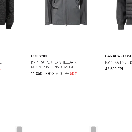
GOLDWIN
CANADA GOOS
XL
M
L
XL
M
E
КУРТКА PERTEX SHIELDAIR
КУРТКА HYBRID
MOUNTAINEERING JACKET
%
42 600 ГРН
XXXL
11 850 ГРН
23 700 ГРН
-50%