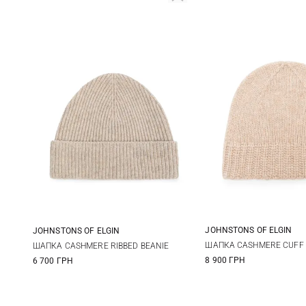
JOHNSTONS OF ELGIN
JOHNSTONS OF ELGIN
One size
One size
ШАПКА CASHMERE CUFF 
ШАПКА CASHMERE RIBBED BEANIE
8 900 ГРН
6 700 ГРН