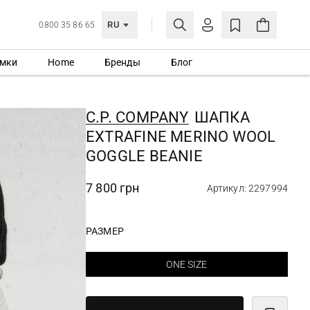
RU
0800 35 86 65
мки
Home
Бренды
Блог
ЛИЧНЫЙ КАБИНЕТ
ВОЙТИ
C.P. COMPANY
ШАПКА
Еще не зарегистрированы?
EXTRAFINE MERINO WOOL
СОЗДАТЬ УЧЕТНУЮ ЗАПИСЬ
GOGGLE BEANIE
7 800 грн
Артикул: 2297994
РАЗМЕР
ONE SIZE