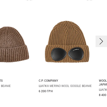
TS
C.P. COMPANY
WOOL
JAPA
One size
One size
 BEANIE
ШАПКА MERINO WOOL GOGGLE BEANIE
ШАПК
6 200 ГРН
8 400