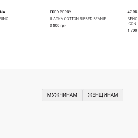
INА
FRED PERRY
47 B
One size
One size
RINO
ШАПКА COTTON RIBBED BEANIE
БЕЙС
ICON
3 800 грн
1 700
МУЖЧИНАМ
ЖЕНЩИНАМ