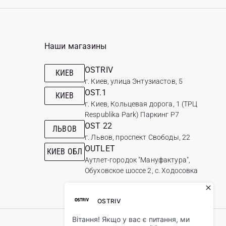
Наши магазины
OSTRIV
КИЕВ
г. Киев, улица Энтузиастов, 5
OST.1
КИЕВ
г. Киев, Кольцевая дорога, 1 (ТРЦ
Respublika Park) Паркинг Р7
OST 22
ЛЬВОВ
г. Львов, проспект Свободы, 22
OUTLET
КИЕВ ОБЛ
Аутлет-городок "Мануфактура",
Обуховское шоссе 2, с. Ходосовка