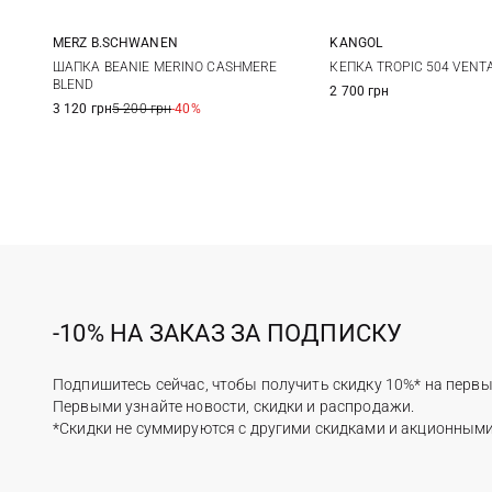
MERZ B.SCHWANEN
KANGOL
One size
S
M
ШАПКА BEANIE MERINO CASHMERE
КЕПКА TROPIC 504 VENT
BLEND
2 700 грн
3 120 грн
5 200 грн
-40%
-10% НА ЗАКАЗ ЗА ПОДПИСКУ
Подпишитесь сейчас, чтобы получить скидку 10%* на первы
Первыми узнайте новости, скидки и распродажи.
*Скидки не суммируются с другими скидками и акционным