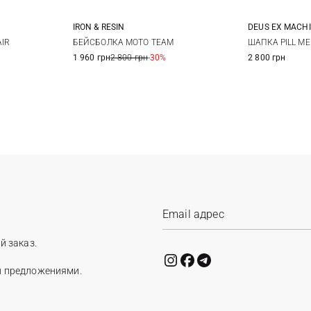
IRON & RESIN
DEUS EX MACH
L
XL
One size
AIR
БЕЙСБОЛКА MOTO TEAM
ШАПКА PILL ME
1 960 грн
2 800 грн
-30%
2 800 грн
й заказ.
и предложениями.