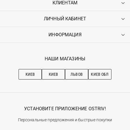
КЛИЕНТАМ
ЛИЧНЫЙ КАБИНЕТ
Контакты
Доставка
Оплата
ИНФОРМАЦИЯ
Войти
Возврат
Регистрация
Гарантия
Мои заказы
Программа лояльности
Вакансии
Избранное
Наши магазини
НАШИ МАГАЗИНЫ
Ostriv Club+
Про OSTRIV
Подписка на новости
Рекомендации по уходу
КИЕВ
КИЕВ
ЛЬВОВ
КИЕВ ОБЛ
УСТАНОВИТЕ ПРИЛОЖЕНИЕ OSTRIV!
Персональные предложения и быстрые покупки