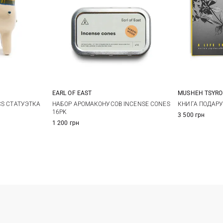
EARL OF EAST
MUSHEH TSYRO
One Size
CS СТАТУЭТКА
НАБОР АРОМАКОНУСОВ INCENSE CONES
КНИГА ПОДАРУ
16PK
3 500 грн
1 200 грн