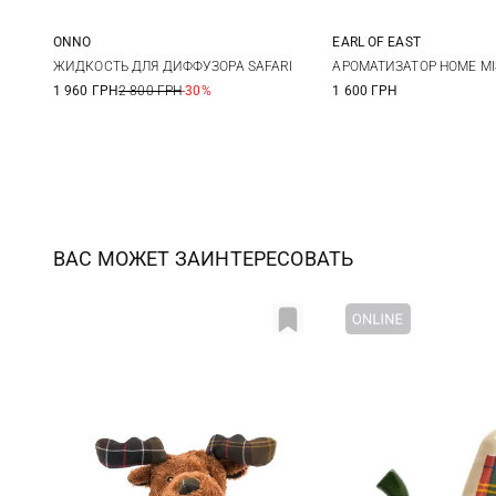
ONNO
EARL OF EAST
500МЛ
100МЛ
ЖИДКОСТЬ ДЛЯ ДИФФУЗОРА SAFARI
АРОМАТИЗАТОР HOME MI
1 960 ГРН
2 800 ГРН
-30%
1 600 ГРН
ВАС МОЖЕТ ЗАИНТЕРЕСОВАТЬ