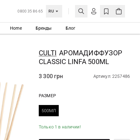
RU
0800 35 86 65
Home
Бренды
Блог
ЛИЧНЫЙ КАБИНЕТ
ВОЙТИ
CULTI
АРОМАДИФФУЗОР
Еще не зарегистрированы?
CLASSIC LINFA 500ML
СОЗДАТЬ УЧЕТНУЮ ЗАПИСЬ
3 300 грн
Артикул: 2257486
РАЗМЕР
500МЛ
Только 1 в наличии!