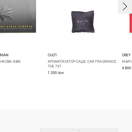
NIAN
CULTI
OBEY
One Size
7X7СМ
НКОВА ISBN
АРОМАТИЗАТОР-САШЕ CAR FRAGRANCE
КНИГ
THE 7X7
4 800
1 200 грн