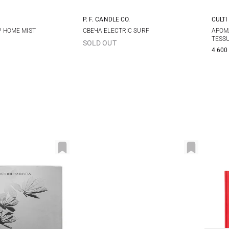
P. F. CANDLE CO.
CULTI
205Г
500
 HOME MIST
СВЕЧА ELECTRIC SURF
АРОМ
TESS
SOLD OUT
4 600