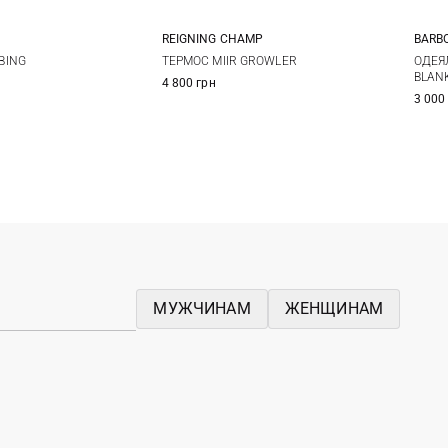
REIGNING CHAMP
BARB
M
L
One Size
BING
ТЕРМОС MIIR GROWLER
ОДЕЯ
BLAN
4 800 грн
3 000
МУЖЧИНАМ
ЖЕНЩИНАМ