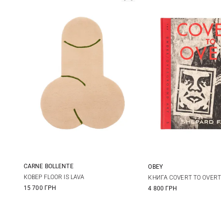
CARNE BOLLENTE
OBEY
One Size
One Size
КОВЕР FLOOR IS LAVA
КНИГА COVERT TO OVERT
15 700 ГРН
4 800 ГРН