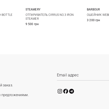
STEAMERY
BARBOUR
One Size
S
H BOTTLE
ОТПАРИВАТЕЛЬ CIRRUS NO.3 IRON
ОШЕЙНИК WEB
STEAMER
3 200 грн
9 500 грн
й заказ.
и предложениями.