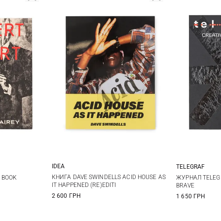
IDEA
TELEGRAF
One Size
КНИГА DAVE SWINDELLS ACID HOUSE AS
 BOOK
ЖУРНАЛ TELEGR
IT HAPPENED (RE)EDITI
BRAVE
2 600 ГРН
1 650 ГРН