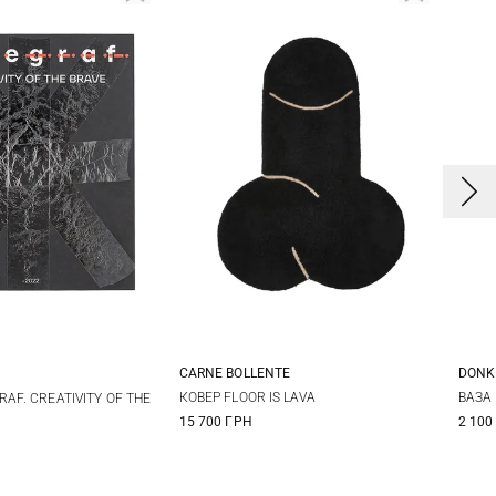
CARNE BOLLENTE
DONK
One Size
One Size
КОВЕР FLOOR IS LAVA
ВАЗА
AF. CREATIVITY OF THE
15 700 ГРН
2 100