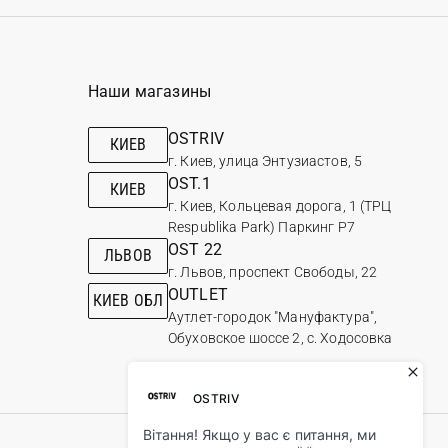
Наши магазины
OSTRIV
КИЕВ
г. Киев, улица Энтузиастов, 5
OST.1
КИЕВ
г. Киев, Кольцевая дорога, 1 (ТРЦ
Respublika Park) Паркинг Р7
OST 22
ЛЬВОВ
г. Львов, проспект Свободы, 22
OUTLET
КИЕВ ОБЛ
Аутлет-городок "Мануфактура",
Обуховское шоссе 2, с. Ходосовка