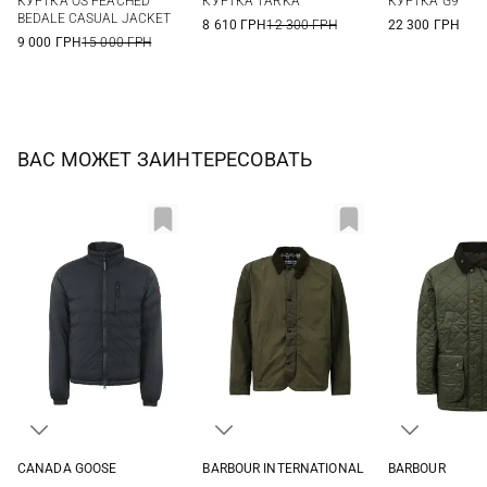
КУРТКА OS PEACHED
КУРТКА TARKA
КУРТКА G9
XXL
48
BEDALE CASUAL JACKET
8 610 ГРН
12 300 ГРН
22 300 ГРН
9 000 ГРН
15 000 ГРН
ВАС МОЖЕТ ЗАИНТЕРЕСОВАТЬ
CANADA GOOSE
BARBOUR INTERNATIONAL
BARBOUR
S
M
L
XL
M
L
XL
XXL
M
L