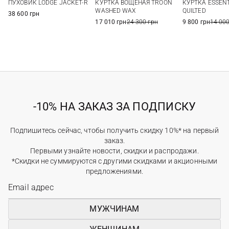
ПУХОВИК LODGE JACKET-R
КУРТКА ВОЩЕНАЯ TROON
КУРТКА ESSENT
XXL
3XL
WASHED WAX
QUILTED
38 600 грн
17 010 грн
24 300 грн
9 800 грн
14 000
-10% НА ЗАКАЗ ЗА ПОДПИСКУ
Подпишитесь сейчас, чтобы получить скидку 10%* на первый
заказ.
Первыми узнайте новости, скидки и распродажи.
*Скидки не суммируются с другими скидками и акционными
предложениями.
МУЖЧИНАМ