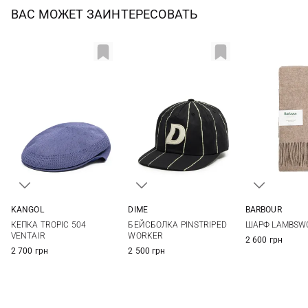
ВАС МОЖЕТ ЗАИНТЕРЕСОВАТЬ
KANGOL
DIME
BARBOUR
M
L
XL
One size
One si
КЕПКА TROPIC 504
БЕЙСБОЛКА PINSTRIPED
ШАРФ LAMBSW
VENTAIR
WORKER
2 600 грн
2 700 грн
2 500 грн