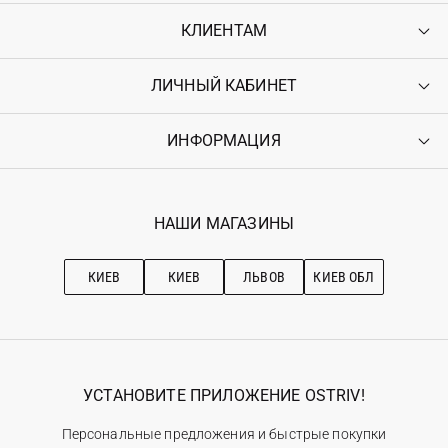
КЛИЕНТАМ
ЛИЧНЫЙ КАБИНЕТ
Контакты
Доставка
Оплата
ИНФОРМАЦИЯ
Войти
Возврат
Регистрация
Гарантия
Мои заказы
Программа лояльности
Вакансии
Избранное
Наши магазини
НАШИ МАГАЗИНЫ
Ostriv Club+
Про OSTRIV
Подписка на новости
Рекомендации по уходу
КИЕВ
КИЕВ
ЛЬВОВ
КИЕВ ОБЛ
УСТАНОВИТЕ ПРИЛОЖЕНИЕ OSTRIV!
Персональные предложения и быстрые покупки