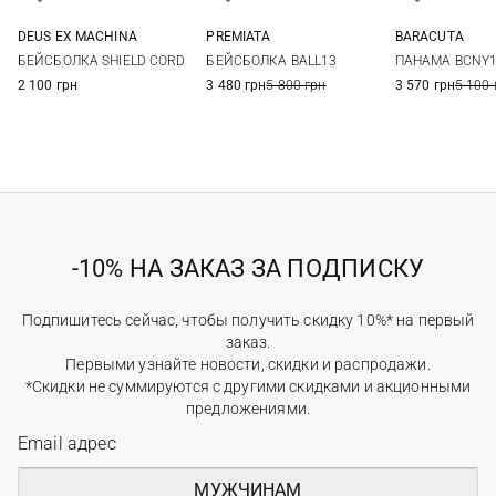
DEUS EX MACHINА
PREMIATA
BARACUTA
One size
56
58
60
M
L
БЕЙСБОЛКА SHIELD CORD
БЕЙСБОЛКА BALL13
ПАНАМА BCNY
2 100 грн
3 480 грн
5 800 грн
3 570 грн
5 100 
-10% НА ЗАКАЗ ЗА ПОДПИСКУ
Подпишитесь сейчас, чтобы получить скидку 10%* на первый
заказ.
Первыми узнайте новости, скидки и распродажи.
*Скидки не суммируются с другими скидками и акционными
предложениями.
МУЖЧИНАМ