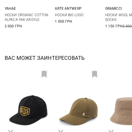
YAHAE
ARTE ANTWERP
GRAMICCI
M
L
One size
One si
НОСКИ ORGANIC COTTON
НОСКИ BIG LOGO
НОСКИ WOOL MI
ALPACA YAK ARGYLE
SOCKS
1 000 ГРН
2 000 ГРН
1 150 ГРН
2 300
ВАС МОЖЕТ ЗАИНТЕРЕСОВАТЬ