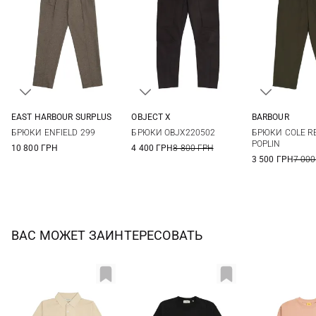
EAST HARBOUR SURPLUS
OBJECT X
BARBOUR
46
48
50
52
M
L
XL
XXL
M
L
БРЮКИ ENFIELD 299
БРЮКИ OBJX220502
БРЮКИ COLE RE
POPLIN
10 800 ГРН
4 400 ГРН
8 800 ГРН
3 500 ГРН
7 000
ВАС МОЖЕТ ЗАИНТЕРЕСОВАТЬ