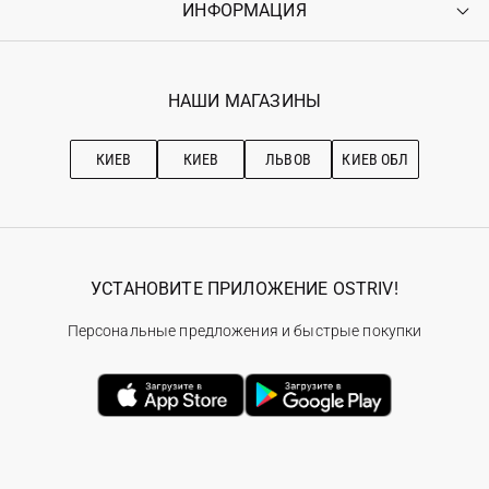
ИНФОРМАЦИЯ
Войти
Возврат
Регистрация
Гарантия
Мои заказы
Программа лояльности
Вакансии
Избранное
Наши магазини
НАШИ МАГАЗИНЫ
Ostriv Club+
Про OSTRIV
Подписка на новости
Рекомендации по уходу
КИЕВ
КИЕВ
ЛЬВОВ
КИЕВ ОБЛ
УСТАНОВИТЕ ПРИЛОЖЕНИЕ OSTRIV!
Персональные предложения и быстрые покупки