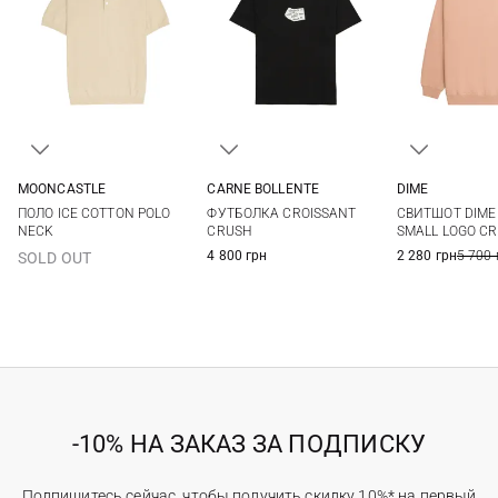
MOONCASTLE
CARNE BOLLENTE
DIME
M
L
XL
XXL
L
XL
XXL
S
M
ПОЛО ICE COTTON POLO
ФУТБОЛКА CROISSANT
СВИТШОТ DIME
NECK
CRUSH
SMALL LOGO C
4 800 грн
2 280 грн
5 700 
SOLD OUT
-10% НА ЗАКАЗ ЗА ПОДПИСКУ
Подпишитесь сейчас, чтобы получить скидку 10%* на первый