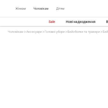
Жінкам
Чоловікам
Дітям
Sale
Нові надходження
В
Чоловікам
Аксесуари
Головні убори
Бейсболки та тракери
Бей