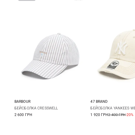
BARBOUR
47 BRAND
One size
One size
БЕЙСБОЛКА CRESSWELL
БЕЙСБОЛКА YANKEES W
2 600 ГРН
1 920 ГРН
2 400 ГРН
-20%