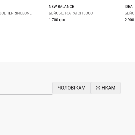
NEW BALANCE
IDEA
L
XL
XXL
One size
OL HERRINGBONE
БЕЙСБОЛКА PATCH LOGO
БЕЙС
1 700 грн
2 900
ЧОЛОВІКАМ
ЖІНКАМ