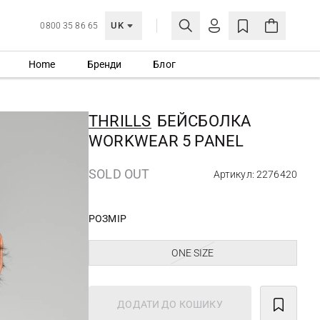
UK
0800 35 86 65
Home
Бренди
Блог
МОЯ ОБЛІКІВКА
УВІЙТИ
THRILLS
БЕЙСБОЛКА
Ще не зареєстровані?
WORKWEAR 5 PANEL
СТВОРИТИ ОБЛІКІВКУ
SOLD OUT
Артикул: 2276420
РОЗМІР
ONE SIZE
ДОДАТИ ДО КОШИКУ