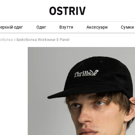
ерхній одяг
Одяг
Взуття
Аксесуари
Сумки
сболки
Бейсболка Workwear 5 Panel