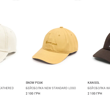
SNOW PEAK
KANGOL
S
M
EATHERED
БЕЙСБОЛКА NEW STANDARD LOGO
БЕЙСБОЛКА W
2 100 ГРН
2 100 ГРН