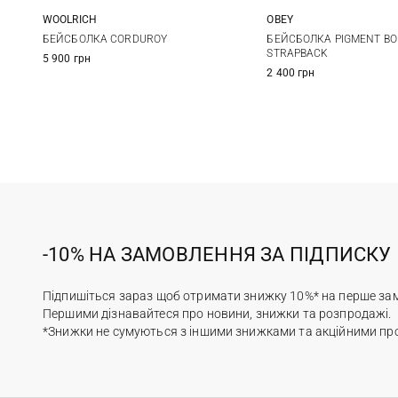
WOOLRICH
OBEY
One size
One size
БЕЙСБОЛКА CORDUROY
БЕЙСБОЛКА PIGMENT BOL
STRAPBACK
5 900 грн
2 400 грн
-10% НА ЗАМОВЛЕННЯ ЗА ПІДПИСКУ
Підпишіться зараз щоб отримати знижку 10%* на перше за
Першими дізнавайтеся про новини, знижки та розпродажі.
*Знижки не сумуються з іншими знижками та акційними пр