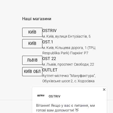
Наші магазини
OSTRIV
КИЇВ
м. Київ, вулиця Ентузіастів, 5
OST.1
КИЇВ
м. Київ, Кільцева дорога, 1 (ТРЦ
Respublika Park) Паркінг Р7
OST 22
ЛЬВІВ
м. Львів, проспект Свободи, 22
OUTLET
КИЇВ ОБЛ
Аутлет-містечко “Мануфактура”,
Обухівське шосе 2, с. Ходосівка