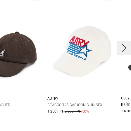
OBEY
AUTRY
One size
One size
БЕЙС
ASHED
БЕЙСБОЛКА CAP ICONIC UNISEX
1 610
1 250 ГРН
2 500 ГРН
-50%