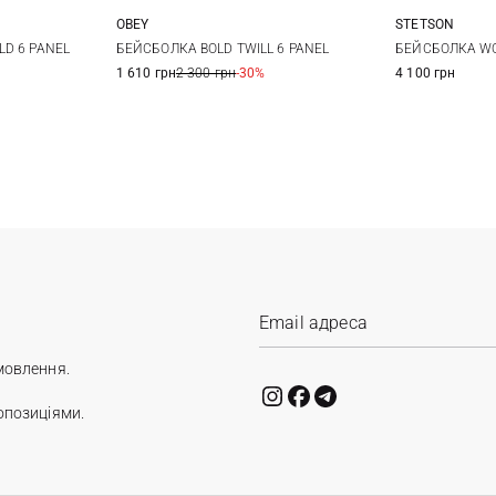
OBEY
STETSON
One size
M
БЕЙСБОЛКА BOLD TWILL 6 PANEL
D 6 PANEL
БЕЙСБОЛКА WO
1 610 грн
2 300 грн
-30%
4 100 грн
мовлення.
опозиціями.