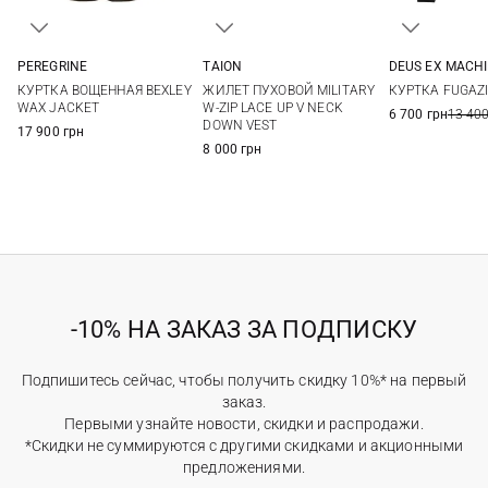
TAION
PEREGRINE
DEUS EX MACH
S
M
L
XL
M
L
XL
XXL
M
L
ЖИЛЕТ ПУХОВОЙ MILITARY
КУРТКА ВОЩЕННАЯ BEXLEY
КУРТКА FUGAZI
XXL
W-ZIP LACE UP V NECK
WAX JACKET
6 700 грн
13 400
DOWN VEST
17 900 грн
8 000 грн
-10% НА ЗАКАЗ ЗА ПОДПИСКУ
Подпишитесь сейчас, чтобы получить скидку 10%* на первый
заказ.
Первыми узнайте новости, скидки и распродажи.
*Скидки не суммируются с другими скидками и акционными
предложениями.