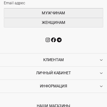
МУЖЧИНАМ
ЖЕНЩИНАМ
КЛИЕНТАМ
ЛИЧНЫЙ КАБИНЕТ
Контакты
Доставка
Оплата
ИНФОРМАЦИЯ
Войти
Возврат
Регистрация
Гарантия
Мои заказы
Программа лояльности
Вакансии
Избранное
Наши магазини
НАШИ МАГАЗИНЫ
Ostriv Club+