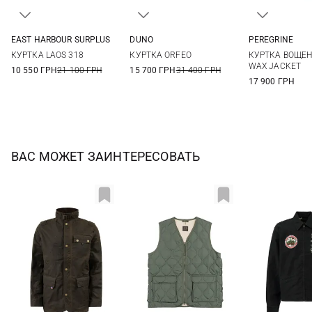
EAST HARBOUR SURPLUS
DUNO
PEREGRINE
48
50
52
54
48
50
52
54
M
L
КУРТКА LAOS 318
КУРТКА ORFEO
КУРТКА ВОЩЕН
56
WAX JACKET
10 550 ГРН
21 100 ГРН
15 700 ГРН
31 400 ГРН
17 900 ГРН
ВАС МОЖЕТ ЗАИНТЕРЕСОВАТЬ