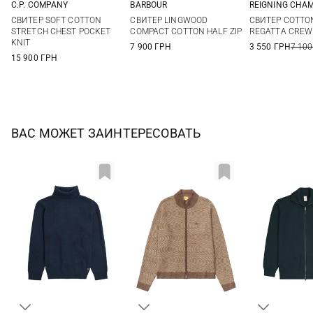
C.P. COMPANY
BARBOUR
REIGNING CHA
M
L
XL
XXL
M
L
XL
XXL
S
M
СВИТЕР SOFT COTTON
СВИТЕР LINGWOOD
СВИТЕР COTTO
XXL
STRETCH CHEST POCKET
COMPACT COTTON HALF ZIP
REGATTA CRE
KNIT
7 900 ГРН
3 550 ГРН
7 100
15 900 ГРН
ВАС МОЖЕТ ЗАИНТЕРЕСОВАТЬ