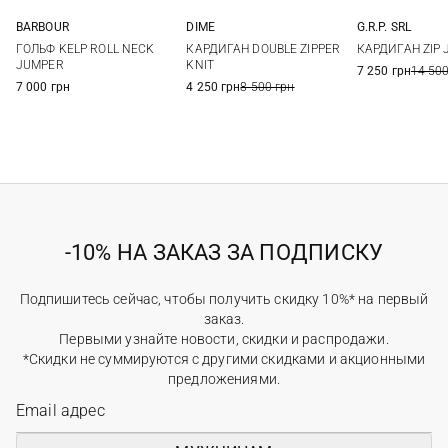
BARBOUR
DIME
G.R.P. SRL
S
M
L
XL
S
M
L
3
4
ГОЛЬФ KELP ROLL NECK
КАРДИГАН DOUBLE ZIPPER
КАРДИГАН ZIP 
XXL
7
JUMPER
KNIT
7 250 грн
14 500
7 000 грн
4 250 грн
8 500 грн
-10% НА ЗАКАЗ ЗА ПОДПИСКУ
Подпишитесь сейчас, чтобы получить скидку 10%* на первый
заказ.
Первыми узнайте новости, скидки и распродажи.
*Скидки не суммируются с другими скидками и акционными
предложениями.