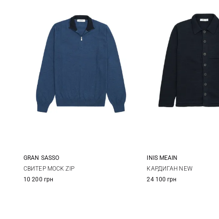
GRAN SASSO
INIS MEAIN
48
50
52
54
M
L
СВИТЕР MOCK ZIP
КАРДИГАН NEW
10 200 грн
24 100 грн
56
58
60