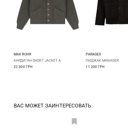
MAX ROHR
PARAGES
3
4
5
6
M
L
КАРДИГАН SHORT JACKET A
ПИДЖАК MANAGER
22 300 ГРН
11 200 ГРН
ВАС МОЖЕТ ЗАИНТЕРЕСОВАТЬ