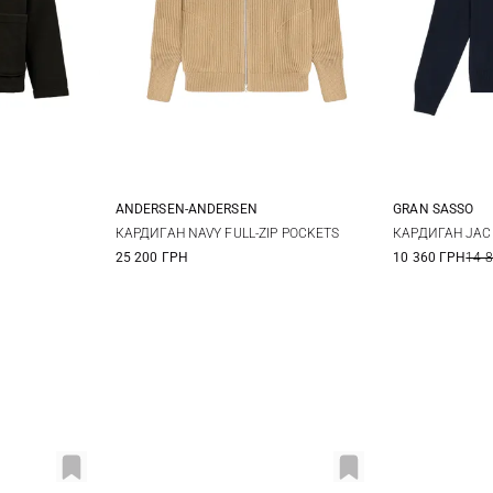
ANDERSEN-ANDERSEN
GRAN SASSO
XL
XS
S
M
L
48
5
КАРДИГАН NAVY FULL-ZIP POCKETS
КАРДИГАН JACK
25 200 ГРН
10 360 ГРН
14 
XL
56
5