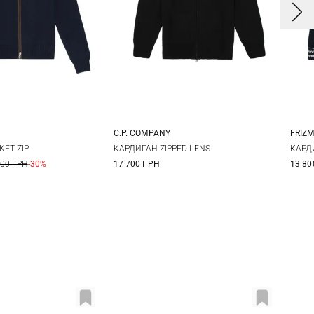
C.P. COMPANY
FRIZ
0
52
54
S
M
L
XL
S
ET ZIP
КАРДИГАН ZIPPED LENS
КАРД
800 ГРН
-30%
17 700 ГРН
13 80
8
XXL
3XL