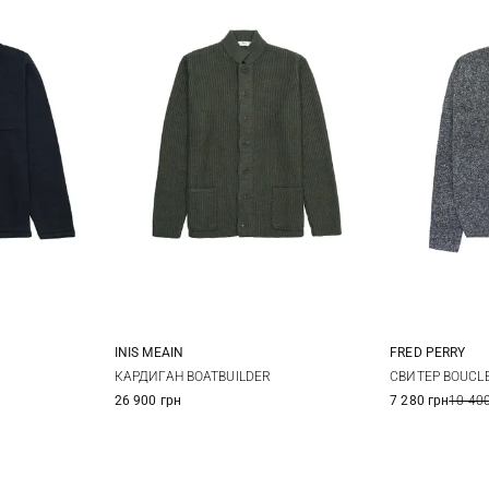
INIS MEAIN
FRED PERRY
XL
XXL
M
L
XL
XXL
S
КАРДИГАН BOATBUILDER
СВИТЕР BOUCL
26 900 грн
7 280 грн
10 400