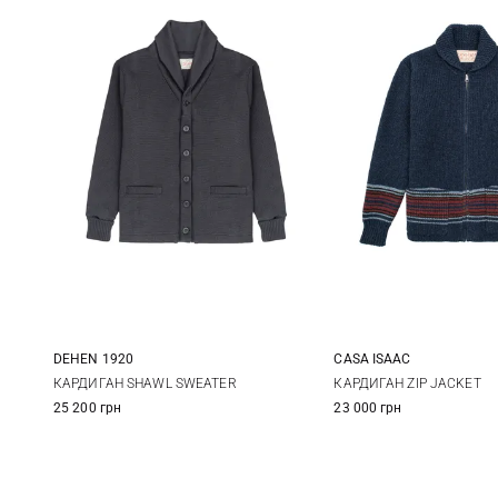
DEHEN 1920
CASA ISAAC
M
L
XL
XXL
3
4
КАРДИГАН SHAWL SWEATER
КАРДИГАН ZIP JACKET
25 200 грн
23 000 грн
7