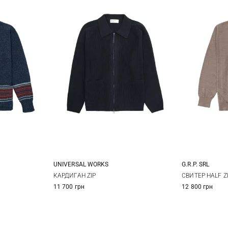
UNIVERSAL WORKS
G.R.P. SRL
5
6
M
L
XL
XXL
3
КАРДИГАН ZIP
СВИТЕР HALF Z
11 700 грн
12 800 грн
7