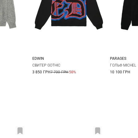
EDWIN
PARAGES
XL
XXL
S
M
L
M
СВИТЕР GOTHIC
ГОЛЬФ MICHEL
3 850 ГРН
7 700 ГРН
-50%
10 100 ГРН