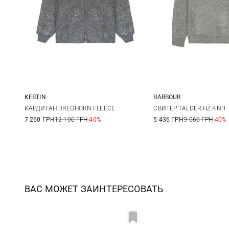
KESTIN
BARBOUR
S
M
L
XL
M
L
КАРДИГАН DREGHORN FLEECE
СВИТЕР TALDER HZ KNIT
7 260 ГРН
12 100 ГРН
-40%
5 436 ГРН
9 060 ГРН
-40%
XXL
ВАС МОЖЕТ ЗАИНТЕРЕСОВАТЬ