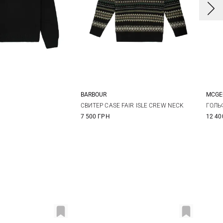
BARBOUR
MCGE
L
XL
M
L
XL
4
СВИТЕР CASE FAIR ISLE CREW NECK
ГОЛЬ
7 500 ГРН
12 40