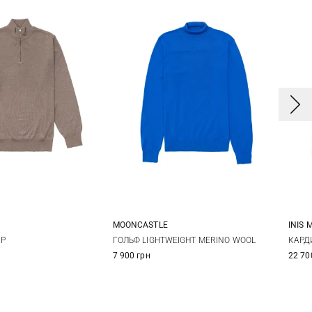
MOONCASTLE
INIS 
4
5
6
M
L
XL
IP
ГОЛЬФ LIGHTWEIGHT MERINO WOOL
КАРДИ
7 900 грн
22 70