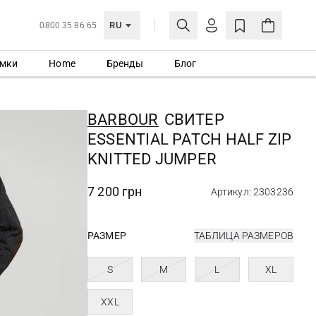
RU
0800 35 86 65
мки
Home
Бренды
Блог
ЛИЧНЫЙ КАБИНЕТ
ВОЙТИ
BARBOUR
СВИТЕР
Еще не зарегистрированы?
ESSENTIAL PATCH HALF ZIP
СОЗДАТЬ УЧЕТНУЮ ЗАПИСЬ
KNITTED JUMPER
7 200 грн
Артикул: 2303236
РАЗМЕР
ТАБЛИЦА РАЗМЕРОВ
S
M
L
XL
XXL