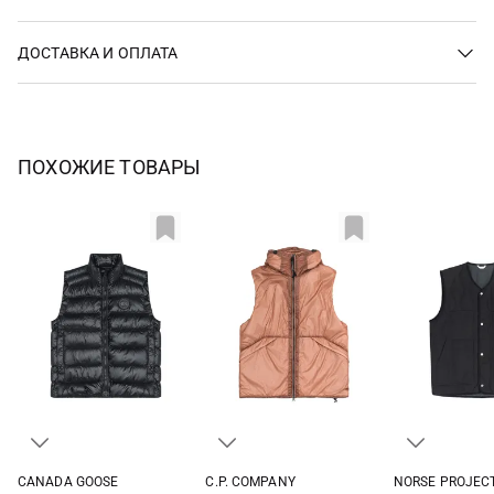
ДОСТАВКА И ОПЛАТА
ПОХОЖИЕ ТОВАРЫ
CANADA GOOSE
C.P. COMPANY
NORSE PROJEC
M
L
XL
XXL
S
M
L
XL
M
L