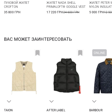
ПУХОВОЙ ЖИЛЕТ
ЖИЛЕТ NADA SHELL
ЖИЛЕТ PETER 
3XL
CROFTON
PRIMALOFT® GOGGLE VEST
NYLON INSULAT
35 800 ГРН
17 220 ГРН
24 600 ГРН
5 000 ГРН
12 50
ВАС МОЖЕТ ЗАИНТЕРЕСОВАТЬ
TAION
AFTER LABEL
BARBOUR