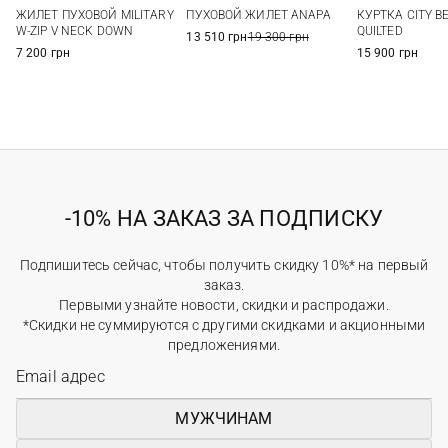
XS
S
M
L
M
L
XL
S
M
ЖИЛЕТ ПУХОВОЙ MILITARY
ПУХОВОЙ ЖИЛЕТ ANAPA
КУРТКА CITY B
XL
XXL
W-ZIP V NECK DOWN
QUILTED
13 510 грн
19 300 грн
7 200 грн
15 900 грн
-10% НА ЗАКАЗ ЗА ПОДПИСКУ
Подпишитесь сейчас, чтобы получить скидку 10%* на первый
заказ.
Первыми узнайте новости, скидки и распродажи.
*Скидки не суммируются с другими скидками и акционными
предложениями.
МУЖЧИНАМ