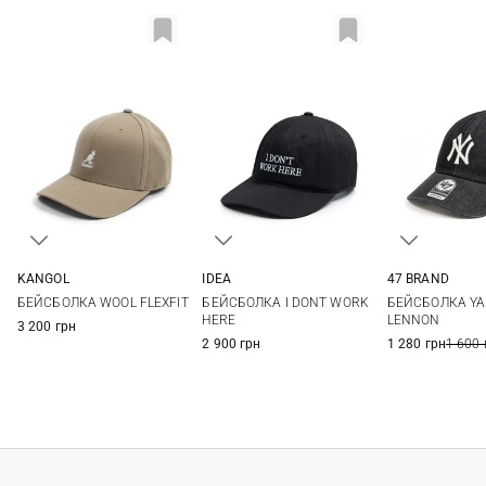
KANGOL
IDEA
47 BRAND
S/M
L/XL
XXL
One size
One si
БЕЙСБОЛКА WOOL FLEXFIT
БЕЙСБОЛКА I DONT WORK
БЕЙСБОЛКА YA
HERE
LENNON
3 200 грн
2 900 грн
1 280 грн
1 600 