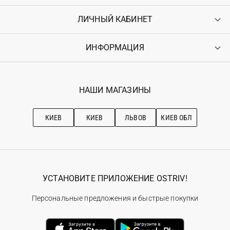
ЛИЧНЫЙ КАБИНЕТ
Контакты
Доставка
Оплата
ИНФОРМАЦИЯ
Войти
Возврат
Регистрация
Гарантия
Мои заказы
Программа лояльности
Вакансии
Избранное
Наши магазини
НАШИ МАГАЗИНЫ
Ostriv Club+
Про OSTRIV
Подписка на новости
Рекомендации по уходу
КИЕВ
КИЕВ
ЛЬВОВ
КИЕВ ОБЛ
УСТАНОВИТЕ ПРИЛОЖЕНИЕ OSTRIV!
Персональные предложения и быстрые покупки