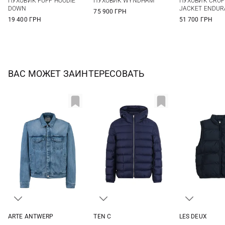
ПУХОВИК PUFF HOODIE
ПУХОВИК WYNDHAM
ПУХОВИК CRO
DOWN
JACKET ENDUR
75 900 ГРН
19 400 ГРН
51 700 ГРН
ВАС МОЖЕТ ЗАИНТЕРЕСОВАТЬ
ARTE ANTWERP
TEN C
LES DEUX
S
M
L
52
54
M
L