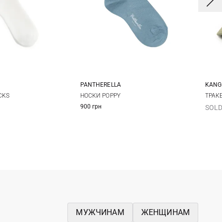
PANTHERELLA
KANG
One size
НОСКИ POPPY
CKS
ТРАК
900 грн
SOLD
МУЖЧИНАМ
ЖЕНЩИНАМ