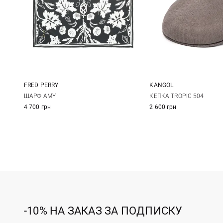
FRED PERRY
KANGOL
One size
S
M
ШАРФ AMY
КЕПКА TROPIC 504
4 700 грн
2 600 грн
-10% НА ЗАКАЗ ЗА ПОДПИСКУ