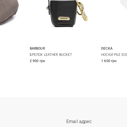
BARBOUR
DECKA
L
XL
One size
2
БРЕЛОК LEATHER BUCKET
НОСКИ PILE SO
2 900 грн
1 600 грн