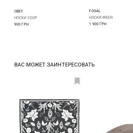
FOGAL
OBEY
S/M
One size
НОСКИ IREEN
НОСКИ COOP
1 900 ГРН
900 ГРН
ВАС МОЖЕТ ЗАИНТЕРЕСОВАТЬ