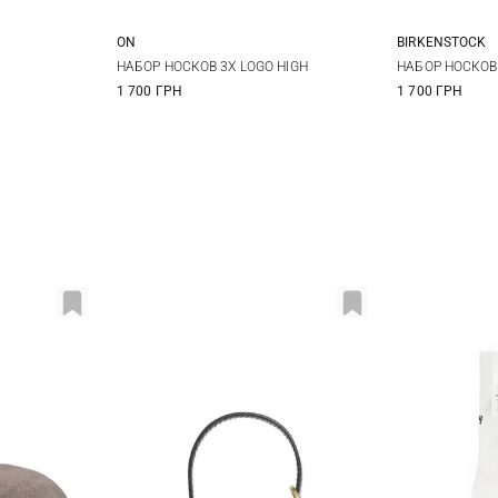
ON
BIRKENSTOCK
XS
S
M
L
42-44
45
НАБОР НОСКОВ 3Х LOGO HIGH
НАБОР НОСКОВ 
1 700 ГРН
1 700 ГРН