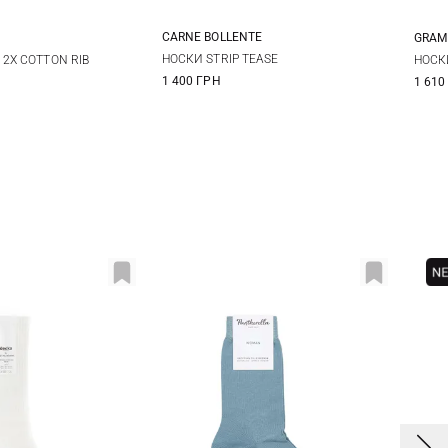
CARNE BOLLENTE
GRAM
42/46
-47
НОСКИ STRIP TEASE
2Х COTTON RIB
НОСК
1 400 ГРН
1 610