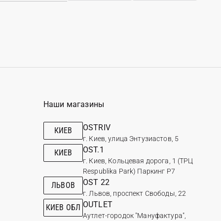
Наши магазины
OSTRIV
КИЕВ
г. Киев, улица Энтузиастов, 5
OST.1
КИЕВ
г. Киев, Кольцевая дорога, 1 (ТРЦ
Respublika Park) Паркинг Р7
OST 22
ЛЬВОВ
г. Львов, проспект Свободы, 22
OUTLET
КИЕВ ОБЛ
Аутлет-городок "Мануфактура",