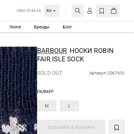
RU
0800 35 86 65
Home
Бренды
Блог
ЛИЧНЫЙ КАБИНЕТ
ВОЙТИ
BARBOUR
НОСКИ ROBIN
Еще не зарегистрированы?
FAIR ISLE SOCK
СОЗДАТЬ УЧЕТНУЮ ЗАПИСЬ
SOLD OUT
Артикул: 2267410
РАЗМЕР
M
L
ДОБАВИТЬ В КОРЗИНУ