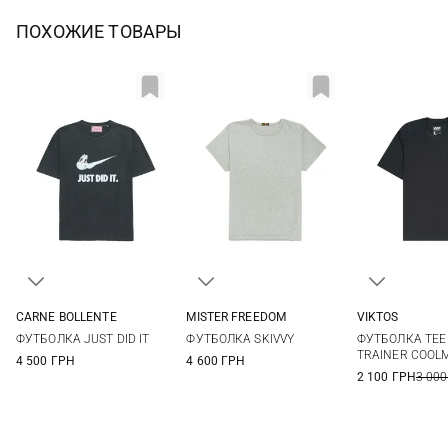
ПОХОЖИЕ ТОВАРЫ
CARNE BOLLENTE
MISTER FREEDOM
VIKTOS
S
M
L
XL
M
L
XL
M
L
ФУТБОЛКА JUST DID IT
ФУТБОЛКА SKIVVY
ФУТБОЛКА TEE
3XL
TRAINER COOL
4 500 ГРН
4 600 ГРН
2 100 ГРН
3 000