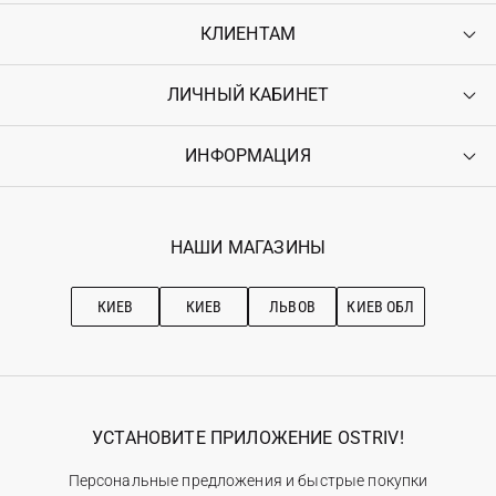
КЛИЕНТАМ
ЛИЧНЫЙ КАБИНЕТ
Контакты
Доставка
Оплата
ИНФОРМАЦИЯ
Войти
Возврат
Регистрация
Гарантия
Мои заказы
Программа лояльности
Вакансии
Избранное
Наши магазини
НАШИ МАГАЗИНЫ
Ostriv Club+
Про OSTRIV
Подписка на новости
Рекомендации по уходу
КИЕВ
КИЕВ
ЛЬВОВ
КИЕВ ОБЛ
УСТАНОВИТЕ ПРИЛОЖЕНИЕ OSTRIV!
Персональные предложения и быстрые покупки