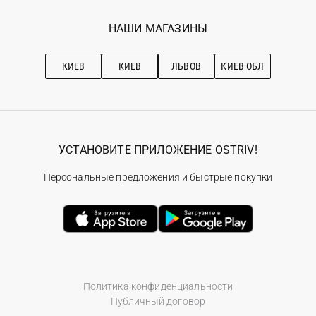
Программа лояльности
Вакансии
Избранное
Наши магазини
НАШИ МАГАЗИНЫ
Ostriv Club+
Про OSTRIV
Подписка на новости
Рекомендации по уходу
КИЕВ
КИЕВ
ЛЬВОВ
КИЕВ ОБЛ
УСТАНОВИТЕ ПРИЛОЖЕНИЕ OSTRIV!
Персональные предложения и быстрые покупки
Политика конфиденциальности
Публичный договор