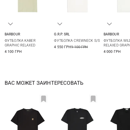
BARBOUR
G.R.P. SRL
BARBOUR
S
M
L
XL
3
4
5
6
S
M
ФУТБОЛКА KABER
ФУТБОЛКА CREWNECK S/S
ФУТБОЛКА WIL
XXL
7
XXL
3XL
GRAPHIC RELAXED
RELAXED GRAP
4 550 ГРН
9 100 ГРН
4 100 ГРН
4 000 ГРН
ВАС МОЖЕТ ЗАИНТЕРЕСОВАТЬ