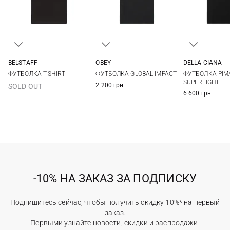
BELSTAFF
OBEY
DELLA CIANA
S
M
L
XL
S
M
L
XL
48
50
ФУТБОЛКА T-SHIRT
ФУТБОЛКА GLOBAL IMPACT
ФУТБОЛКА PIM
XXL
3XL
56
58
SUPERLIGHT
2 200 грн
SOLD OUT
6 600 грн
-10% НА ЗАКАЗ ЗА ПОДПИСКУ
Подпишитесь сейчас, чтобы получить скидку 10%* на первый
заказ.
Первыми узнайте новости, скидки и распродажи.