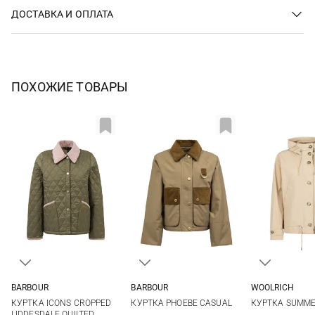
ДОСТАВКА И ОПЛАТА
ПОХОЖИЕ ТОВАРЫ
BARBOUR
BARBOUR
WOOLRICH
8
10
12
14
8
10
12
14
XS
S
КУРТКА ICONS CROPPED
КУРТКА PHOEBE CASUAL
КУРТКА SUMM
LIDDESDALE QUILTED