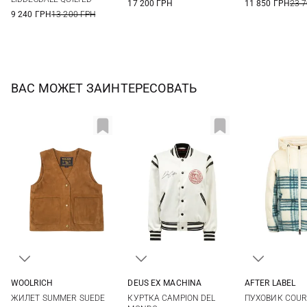
17 200 ГРН
11 850 ГРН
23 
9 240 ГРН
13 200 ГРН
ВАС МОЖЕТ ЗАИНТЕРЕСОВАТЬ
AFTER LABEL
WOOLRICH
DEUS EX MACHINА
M
L
S
XS
S
M
ПУХОВИК COUR
ЖИЛЕТ SUMMER SUEDE
КУРТКА CAMPION DEL