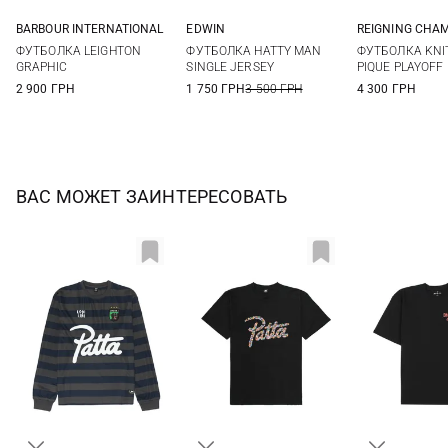
BARBOUR INTERNATIONAL
EDWIN
REIGNING CHA
S
M
L
XL
M
L
XL
XS
S
ФУТБОЛКА LEIGHTON
ФУТБОЛКА HATTY MAN
ФУТБОЛКА KNI
XXL
3XL
XL
GRAPHIC
SINGLE JERSEY
PIQUE PLAYOFF
2 900 ГРН
1 750 ГРН
3 500 ГРН
4 300 ГРН
ВАС МОЖЕТ ЗАИНТЕРЕСОВАТЬ