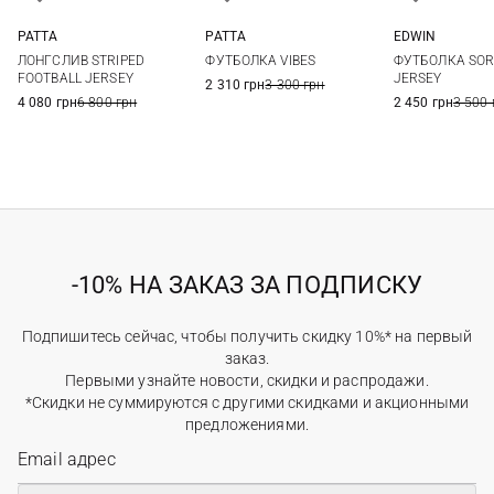
PATTA
PATTA
EDWIN
M
L
XL
S
M
L
XL
S
M
ЛОНГСЛИВ STRIPED
ФУТБОЛКА VIBES
ФУТБОЛКА SOR
XXL
XXL
FOOTBALL JERSEY
JERSEY
2 310 грн
3 300 грн
4 080 грн
6 800 грн
2 450 грн
3 500 
-10% НА ЗАКАЗ ЗА ПОДПИСКУ
Подпишитесь сейчас, чтобы получить скидку 10%* на первый
заказ.
Первыми узнайте новости, скидки и распродажи.
*Скидки не суммируются с другими скидками и акционными
предложениями.