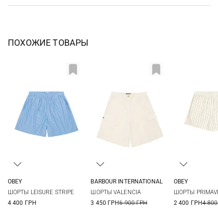
ПОХОЖИЕ ТОВАРЫ
OBEY
BARBOUR INTERNATIONAL
OBEY
XS
S
M
L
8
10
12
14
XS
S
ШОРТЫ LEISURE STRIPE
ШОРТЫ VALENCIA
ШОРТЫ PRIMAV
XL
4 400 ГРН
3 450 ГРН
6 900 ГРН
2 400 ГРН
4 800