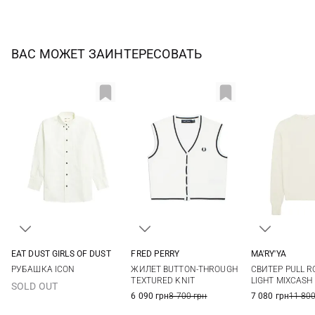
ВАС МОЖЕТ ЗАИНТЕРЕСОВАТЬ
EAT DUST GIRLS OF DUST
FRED PERRY
MA'RY'YA
XXS
XS
S
M
6
8
10
12
XS
S
РУБАШКА ICON
ЖИЛЕТ BUTTON-THROUGH
СВИТЕР PULL 
TEXTURED KNIT
LIGHT MIXCASH
SOLD OUT
6 090 грн
8 700 грн
7 080 грн
11 800