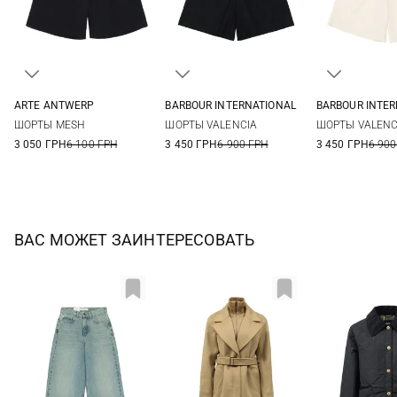
ARTE ANTWERP
BARBOUR INTERNATIONAL
BARBOUR INTE
XS
S
M
L
8
10
12
14
8
10
ШОРТЫ MESH
ШОРТЫ VALENCIA
ШОРТЫ VALENC
16
3 050 ГРН
6 100 ГРН
3 450 ГРН
6 900 ГРН
3 450 ГРН
6 900
ВАС МОЖЕТ ЗАИНТЕРЕСОВАТЬ