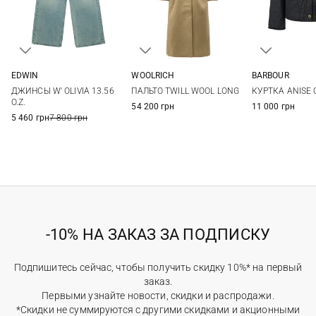
EDWIN
WOOLRICH
BARBOUR
25
26
27
28
S
M
L
XL
6
8
ДЖИНСЫ W' OLIVIA 13.56
ПАЛЬТО TWILL WOOL LONG
КУРТКА ANISE 
29
30
O.Z.
54 200 грн
11 000 грн
5 460 грн
7 800 грн
-10% НА ЗАКАЗ ЗА ПОДПИСКУ
Подпишитесь сейчас, чтобы получить скидку 10%* на первый
заказ.
Первыми узнайте новости, скидки и распродажи.
*Скидки не суммируются с другими скидками и акционными