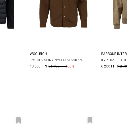
WOOLRICH
BARBOUR INTE
XL
XXL
L
M
КУРТКА SHINY NYLON ALASKAN
КУРТКА RECTI
10 550 ГРН
21 100 ГРН
-50%
6 200 ГРН
12 4