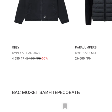
OBEY
PARAJUMPERS
S
M
L
XL
M
L
КУРТКА HEAD JAZZ
КУРТКА OLMO
4 550 ГРН
9 100 ГРН
-50%
26 600 ГРН
3XL
ВАС МОЖЕТ ЗАИНТЕРЕСОВАТЬ