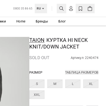
RU
0800 35 86 65
мки
Home
Бренды
Блог
ЛИЧНЫЙ КАБИНЕТ
ВОЙТИ
TAION
КУРТКА HI NECK
Еще не зарегистрированы?
KNIT/DOWN JACKET
СОЗДАТЬ УЧЕТНУЮ ЗАПИСЬ
SOLD OUT
Артикул: 2240474
РАЗМЕР
ТАБЛИЦА РАЗМЕРОВ
S
M
L
XL
XXL