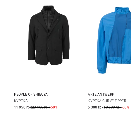
PEOPLE OF SHIBUYA
ARTE ANTWERP
48
50
52
56
XS
S
КУРТКА
КУРТКА CURVE ZIPPER
11 950 грн
23 900 грн
-50%
5 300 грн
10 600 грн
-50%