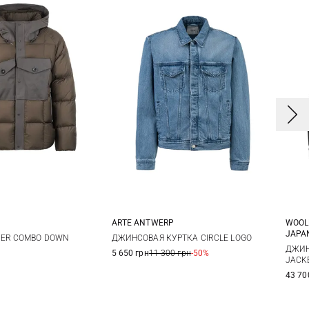
ARTE ANTWERP
WOOL
JAPA
0
52
54
S
M
L
KER COMBO DOWN
ДЖИНСОВАЯ КУРТКА CIRCLE LOGO
ДЖИН
5 650 грн
11 300 грн
-50%
JACK
43 70