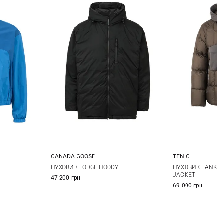
CANADA GOOSE
TEN C
M
S
M
L
XL
48
5
ПУХОВИК LODGE HOODY
ПУХОВИК TAN
JACKET
47 200 грн
XXL
3XL
69 000 грн