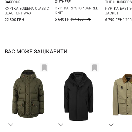
OUTHERE
BARBOUR
THE HUNDREDS
M
L
XL
XXL
36
38
40
42
M
L
КУРТКА RIPSTOP BARREL
КУРТКА ВОЩЕНА CLASSIC
КУРТКА EAST 
44
46
48
KNIT
BEAUFORT WAX
JACKET
5 640 ГРН
14 100 ГРН
22 300 ГРН
6 790 ГРН
9 700
ВАС МОЖЕ ЗАЦІКАВИТИ