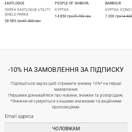
PEOPLE OF SHIBUYA
EASTLOGUE
BARBOUR
48
50
56
S
M
L
XL
M
L
КУРТКА
ПАРКА EASTLOGUE UTILITY
КУРТКА ICONS 
SHIELD PARKA
14 850 грн
29 700 грн
7 200 грн
14 400
28 980 грн
41 400 грн
-10% НА ЗАМОВЛЕННЯ ЗА ПІДПИСКУ
Підпишіться зараз щоб отримати знижку 10%* на перше
замовлення.
Першими дізнавайтеся про новини, знижки та розпродажі.
*Знижки не сумуються з іншими знижками та акційними
пропозиціями.
ЧОЛОВІКАМ