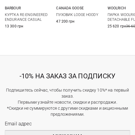
BARBOUR
CANADA GOOSE
WOOLRICH
S
M
L
XL
S
M
L
XL
S
M
КУРТКА RE-ENGINEERED
ПУХОВИК LODGE HOODY
ПАРКА WOOLRI
XXL
XXL
3XL
XXL
3XL
ENDURANCE CASUAL
DETACHABLE F
47 200 грн
13 300 грн
25 620 грн
36 6
-10% НА ЗАКАЗ ЗА ПОДПИСКУ
Подпишитесь сейчас, чтобы получить скидку 10%* на первый
заказ.
Первыми узнайте новости, скидки и распродажи.
*Скидки не суммируются с другими скидками и акционными
предложениями.