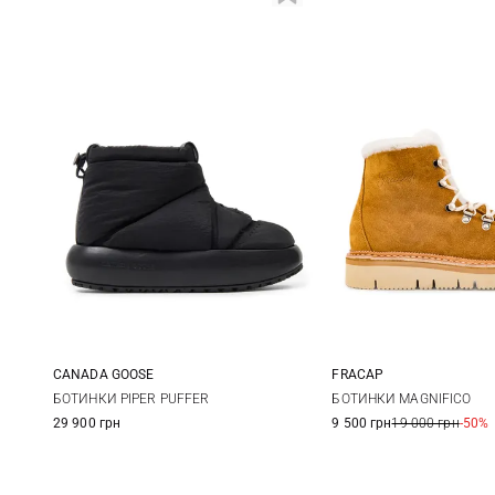
CANADA GOOSE
FRACAP
5 US
6 US
7 US
8 US
36
37
БОТИНКИ PIPER PUFFER
БОТИНКИ MAGNIFICO
29 900 грн
9 500 грн
19 000 грн
-50%
9 US
40
41