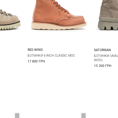
RED WING
SATORISAN
6,5 US
7 US
7,5 US
8 US
38
39
37
3
БОТИНКИ 6-INCH CLASSIC MOC
БОТИНКИ UNAL
WOOL
17 800 ГРН
8,5 US
9 US
41
15 200 ГРН