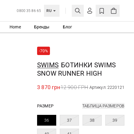
RU
0800 35 86 65
Home
Бренды
Блог
ЛИЧНЫЙ КАБИНЕТ
ВОЙТИ
-70%
Еще не зарегистрированы?
СОЗДАТЬ УЧЕТНУЮ ЗАПИСЬ
SWIMS
БОТИНКИ SWIMS
SNOW RUNNER HIGH
3 870 грн
12 900 ГРН
Артикул: 2220121
РАЗМЕР
ТАБЛИЦА РАЗМЕРОВ
36
37
38
39