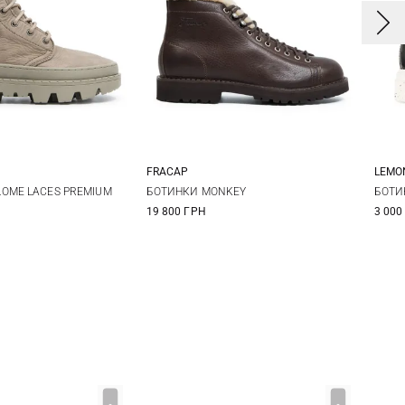
FRACAP
LEMO
8
39
40
36
37
38
39
3
OME LACES PREMIUM
БОТИНКИ MONKEY
БОТИ
19 800 ГРН
3 000
40
41
4