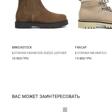
BIRKENSTOCK
FRACAP
36
37
38
39
36
37
БОТИНКИ HIGHWOOD SUEDE LEATHER
БОТИНКИ MAGNIFICO
10 900 ГРН
19 800 ГРН
40
41
40
41
ВАС МОЖЕТ ЗАИНТЕРЕСОВАТЬ