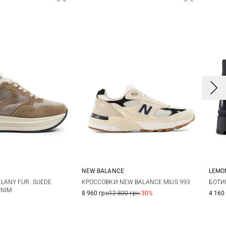
NEW BALANCE
LEMO
7
38
39
5,5 US
6 US
6,5 US
7 US
3
LANY FUR. SUEDE
КРОССОВКИ NEW BALANCE MIUS 993
БОТИ
ENIM
8 960 грн
12 800 грн
-30%
4 160
1
42
7,5 US
4