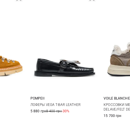
POMPEII
VOILE BLANCHE
38
39
36
37
38
39
36
3
ЛОФЕРЫ VEGA T-BAR LEATHER
КРОССОВКИ ME
DELAVE/FELT D
5 880 грн
8 400 грн
-30%
40
40
4
15 700 грн