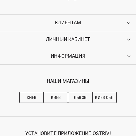
КЛИЕНТАМ
ЛИЧНЫЙ КАБИНЕТ
Контакты
Доставка
Оплата
ИНФОРМАЦИЯ
Войти
Возврат
Регистрация
Гарантия
Мои заказы
Программа лояльности
Вакансии
Избранное
Наши магазини
НАШИ МАГАЗИНЫ
Ostriv Club+
Про OSTRIV
Подписка на новости
Рекомендации по уходу
КИЕВ
КИЕВ
ЛЬВОВ
КИЕВ ОБЛ
УСТАНОВИТЕ ПРИЛОЖЕНИЕ OSTRIV!