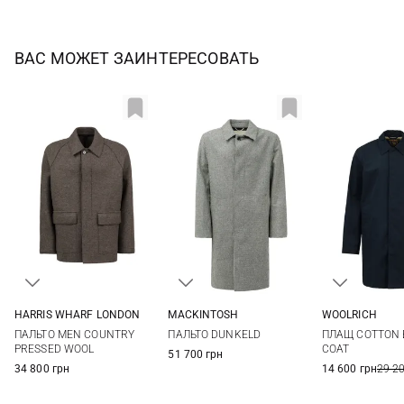
ВАС МОЖЕТ ЗАИНТЕРЕСОВАТЬ
HARRIS WHARF LONDON
MACKINTOSH
WOOLRICH
46
48
50
52
40
42
44
L
ПАЛЬТО MEN COUNTRY
ПАЛЬТО DUNKELD
ПЛАЩ COTTON 
PRESSED WOOL
COAT
51 700 грн
34 800 грн
14 600 грн
29 2