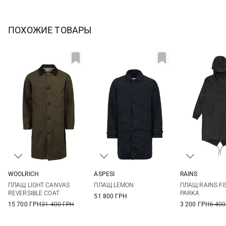
ПОХОЖИЕ ТОВАРЫ
WOOLRICH
ASPESI
RAINS
L
M
L
XL
XXL
XS
S
ПЛАЩ LIGHT CANVAS
ПЛАЩ LEMON
ПЛАЩ RAINS FI
XL
REVERSIBLE COAT
PARKA
51 800 ГРН
15 700 ГРН
31 400 ГРН
3 200 ГРН
6 400