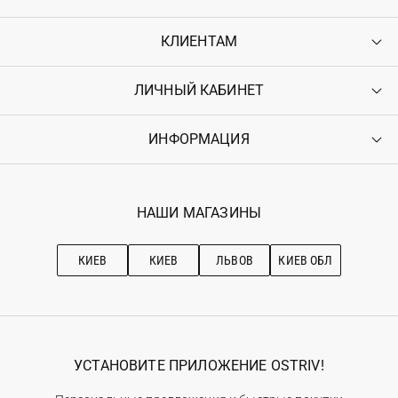
КЛИЕНТАМ
ЛИЧНЫЙ КАБИНЕТ
Контакты
Доставка
Оплата
ИНФОРМАЦИЯ
Войти
Возврат
Регистрация
Гарантия
Мои заказы
Программа лояльности
Вакансии
Избранное
Наши магазини
НАШИ МАГАЗИНЫ
Ostriv Club+
Про OSTRIV
Подписка на новости
Рекомендации по уходу
КИЕВ
КИЕВ
ЛЬВОВ
КИЕВ ОБЛ
УСТАНОВИТЕ ПРИЛОЖЕНИЕ OSTRIV!