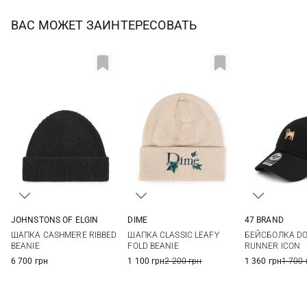
ВАС МОЖЕТ ЗАИНТЕРЕСОВАТЬ
JOHNSTONS OF ELGIN
DIME
47 BRAND
One size
One size
One si
ШАПКА CASHMERE RIBBED
ШАПКА CLASSIC LEAFY
БЕЙСБОЛКА DO
BEANIE
FOLD BEANIE
RUNNER ICON
6 700 грн
1 100 грн
2 200 грн
1 360 грн
1 700 