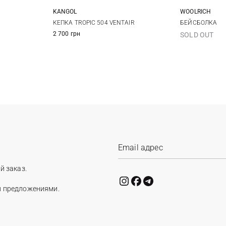
KANGOL
WOOLRICH
M
L
XL
S
КЕПКА TROPIC 504 VENTAIR
БЕЙСБОЛКА
2 700 грн
SOLD OUT
й заказ.
и предложениями.