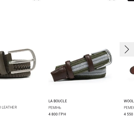
LA BOUCLE
WOOL
M
L
M
8
O LEATHER
РЕМIНЬ
РЕМЕ
4 800 ГРН
4 550