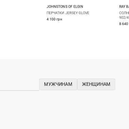
JOHNSTONS OF ELGIN
RAY 
One size
ПЕРЧАТКИ JERSEY GLOVE
СОЛН
902/4
4 100 грн
8 640
МУЖЧИНАМ
ЖЕНЩИНАМ