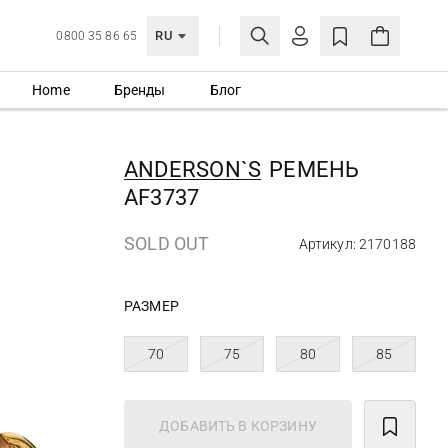
RU
0800 35 86 65
Home
Бренды
Блог
ЛИЧНЫЙ КАБИНЕТ
ВОЙТИ
ANDERSON`S
РЕМЕНЬ
Еще не зарегистрированы?
AF3737
СОЗДАТЬ УЧЕТНУЮ ЗАПИСЬ
SOLD OUT
Артикул: 2170188
РАЗМЕР
70
75
80
85
ДОБАВИТЬ В КОРЗИНУ