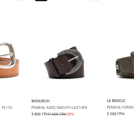
LA BOUCLE
WOOLRICH
S
80
85
75
РЕМЕНЬ TORIN
1 PL755
РЕМЕНЬ AGED SMOOTH LEATHER
5 300 ГРН
3 800 ГРН
7 600 ГРН
-50%