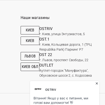
Наши магазины
OSTRIV
КИЕВ
г. Киев, улица Энтузиастов, 5
OST.1
КИЕВ
г. Киев, Кольцевая дорога, 1 (ТРЦ
Respublika Park) Паркинг Р7
OST 22
ЛЬВОВ
г. Львов, проспект Свободы, 22
OUTLET
КИЕВ ОБЛ
Аутлет-городок "Мануфактура",
Обуховское шоссе 2, с. Ходосовка