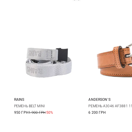
RAINS
ANDERSON`S
One size
70
75
РЕМЕНЬ BELT MINI
РЕМЕНЬ A3046 AF3881 1
950 ГРН
1 900 ГРН
-50%
6 200 ГРН
90