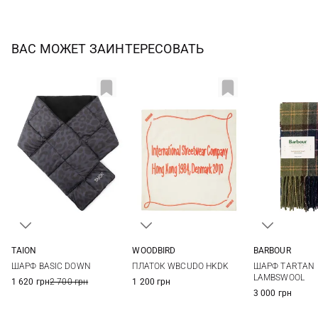
ВАС МОЖЕТ ЗАИНТЕРЕСОВАТЬ
TAION
WOODBIRD
BARBOUR
One size
One size
One si
ШАРФ BASIC DOWN
ПЛАТОК WBCUDO HKDK
ШАРФ TARTAN
LAMBSWOOL
1 620 грн
2 700 грн
1 200 грн
3 000 грн