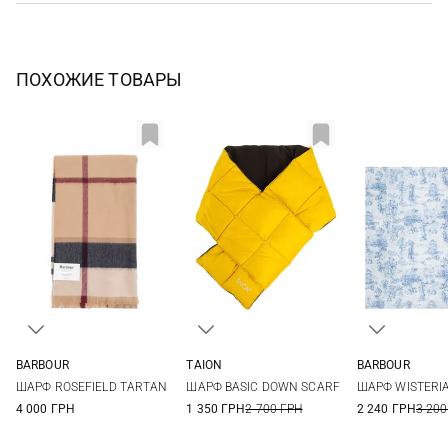
ПОХОЖИЕ ТОВАРЫ
BARBOUR
TAION
BARBOUR
One size
One size
One si
ШАРФ ROSEFIELD TARTAN
ШАРФ BASIC DOWN SCARF
ШАРФ WISTERI
4 000 ГРН
1 350 ГРН
2 700 ГРН
2 240 ГРН
3 200