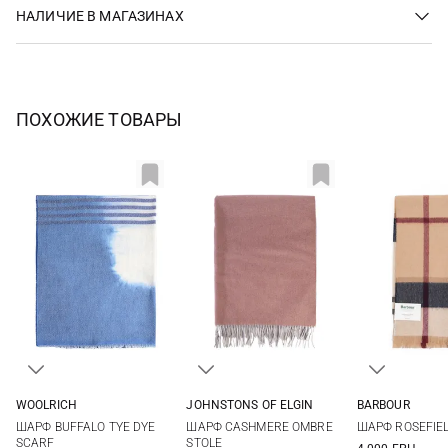
НАЛИЧИЕ В МАГАЗИНАХ
ПОХОЖИЕ ТОВАРЫ
WOOLRICH
JOHNSTONS OF ELGIN
BARBOUR
One size
190X70СМ
One si
ШАРФ BUFFALO TYE DYE
ШАРФ CASHMERE OMBRE
ШАРФ ROSEFIE
SCARF
STOLE