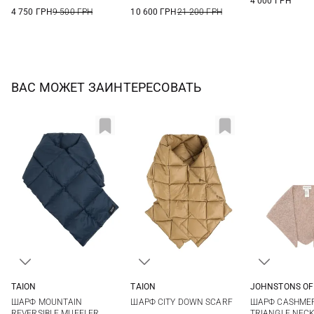
4 000 ГРН
4 750 ГРН
9 500 ГРН
10 600 ГРН
21 200 ГРН
ВАС МОЖЕТ ЗАИНТЕРЕСОВАТЬ
TAION
TAION
JOHNSTONS OF
One size
One size
One si
ШАРФ MOUNTAIN
ШАРФ CITY DOWN SCARF
ШАРФ CASHMER
REVERSIBLE MUFFLER
TRIANGLE NECK