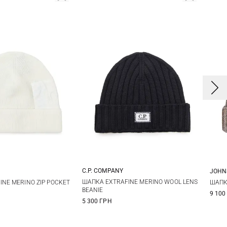
C.P. COMPANY
JOHN
One size
One size
ШАПКА EXTRAFINE MERINO WOOL LENS
NE MERINO ZIP POCKET
ШАПК
BEANIE
9 100
5 300 ГРН