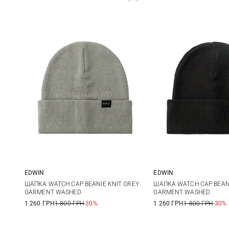
EDWIN
EDWIN
One size
One size
ШАПКА WATCH CAP BEANIE KNIT GREY
ШАПКА WATCH CAP BEANI
GARMENT WASHED
GARMENT WASHED
1 260 ГРН
1 800 ГРН
-30%
1 260 ГРН
1 800 ГРН
-30%