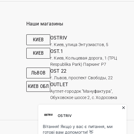
Наши магазины
OSTRIV
КИЕВ
г. Киев, улица Энтузиастов, 5
OST.1
КИЕВ
г. Киев, Кольцевая дорога, 1 (ТРЦ
Respublika Park) Паркинг Р7
OST 22
ЛЬВОВ
г. Львов, проспект Свободы, 22
OUTLET
КИЕВ ОБЛ
Аутлет-городок "Мануфактура",
Обуховское шоссе 2, с. Ходосовка