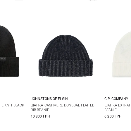
JOHNSTONS OF ELGIN
C.P. COMPANY
One size
E KNIT BLACK
ШАПКА CASHMERE DONEGAL PLAITED
ШАПКА EXTRAFI
RIB BEANIE
BEANIE
10 800 ГРН
6 200 ГРН