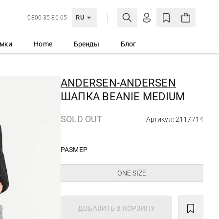
RU
0800 35 86 65
мки
Home
Бренды
Блог
ЛИЧНЫЙ КАБИНЕТ
ВОЙТИ
ANDERSEN-ANDERSEN
Еще не зарегистрированы?
ШАПКА BEANIE MEDIUM
СОЗДАТЬ УЧЕТНУЮ ЗАПИСЬ
SOLD OUT
Артикул: 2117714
РАЗМЕР
ONE SIZE
ДОБАВИТЬ В КОРЗИНУ