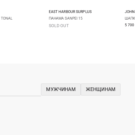
EAST HARBOUR SURPLUS
JOHN
One size
One size
 TONAL
ПАНАМА SANPEI 15
ШАПК
5 700
SOLD OUT
МУЖЧИНАМ
ЖЕНЩИНАМ