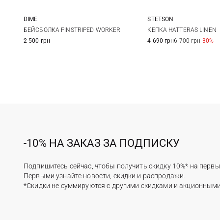
DIME
STETSON
One size
57
58
БЕЙСБОЛКА PINSTRIPED WORKER
КЕПКА HATTERAS LINEN
2 500 грн
4 690 грн
6 700 грн
-30%
61
62
-10% НА ЗАКАЗ ЗА ПОДПИСКУ
Подпишитесь сейчас, чтобы получить скидку 10%* на первы
Первыми узнайте новости, скидки и распродажи.
*Скидки не суммируются с другими скидками и акционным