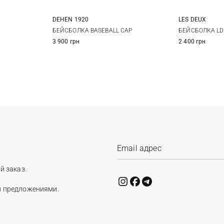
DEHEN 1920
LES DEUX
59
60
One size
БЕЙСБОЛКА BASEBALL CAP
БЕЙСБОЛКА LD
3 900 грн
2 400 грн
й заказ.
и предложениями.