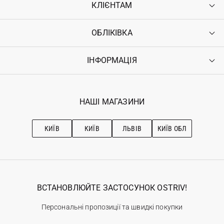
КЛІЄНТАМ
ОБЛІКІВКА
Контакти
Доставка
Оплата
ІНФОРМАЦІЯ
Увійти
Повернення
Реєстрація
Гарантія
Мої замовлення
Програма лояльності
Вакансії
Обране
Наші магазини
НАШІ МАГАЗИНИ
Ostriv Club+
Про OSTRIV
Підписка на новини
Рекомендації з догляду
КИЇВ
КИЇВ
ЛЬВІВ
КИЇВ ОБЛ
ВСТАНОВЛЮЙТЕ ЗАСТОСУНОК OSTRIV!
Персональні пропозиції та швидкі покупки