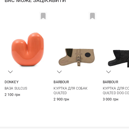
ВАС МОЖЕ ЗАЦІКАВИТИ
DONKEY
BARBOUR
BARBOUR
One Size
XS
S
M
XS
S
ВАЗА SULCUS
КУРТКА ДЛЯ СОБАК
КУРТКА ДЛЯ С
XL
QUILTED
QUILTED DOG C
2 100 грн
2 900 грн
3 000 грн